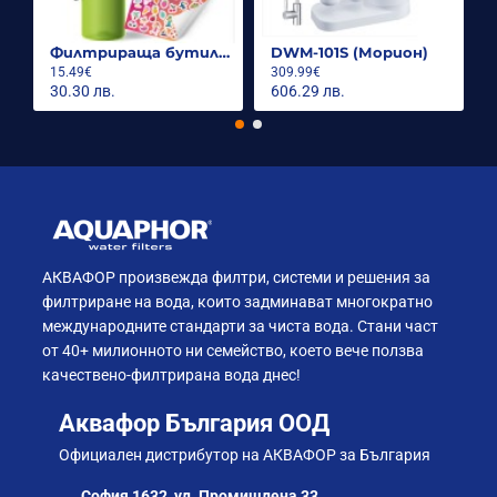
Филтрираща бутилка City 500ml.
DWM-101S (Морион)
15.49€
309.99€
30.30 лв.
606.29 лв.
АКВАФОР произвежда филтри, системи и решения за
филтриране на вода, които задминават многократно
международните стандарти за чиста вода. Стани част
от 40+ милионното ни семейство, което вече ползва
качествено-филтрирана вода днес!
Аквафор България ООД
Официален дистрибутор на АКВАФОР за България
София 1632, ул. Промишлена 33