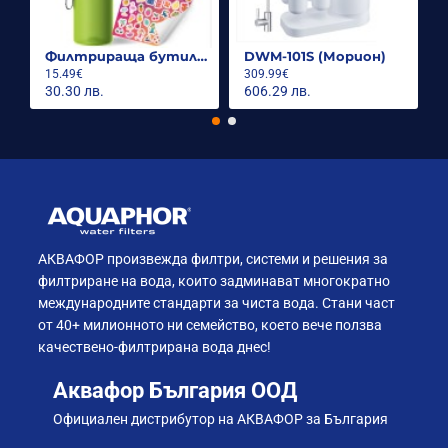
Филтрираща бутилка City 500ml.
DWM-101S (Морион)
15.49€
309.99€
30.30 лв.
606.29 лв.
АКВАФОР произвежда филтри, системи и решения за
филтриране на вода, които задминават многократно
международните стандарти за чиста вода. Стани част
от 40+ милионното ни семейство, което вече ползва
качествено-филтрирана вода днес!
Аквафор България ООД
Официален дистрибутор на АКВАФОР за България