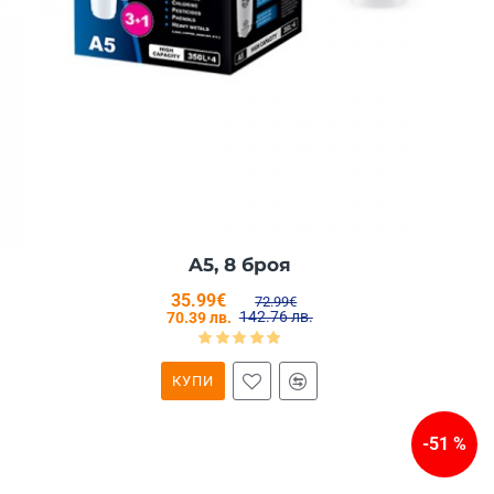
A5, 8 броя
35.99€
72.99€
142.76 лв.
70.39 лв.
КУПИ
-51 %