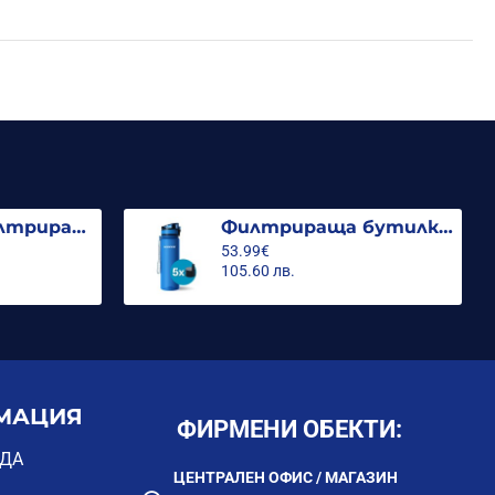
Стъклена филтрираща кана Гласс, 2.5л с 3 филтъра MFP Mg
Филтрираща бутилка City 500ml. (с 5 филтъра)
53.99€
105.60 лв.
МАЦИЯ
ФИРМЕНИ ОБЕКТИ:
ОДА
ЦЕНТРАЛЕН ОФИС / МАГАЗИН