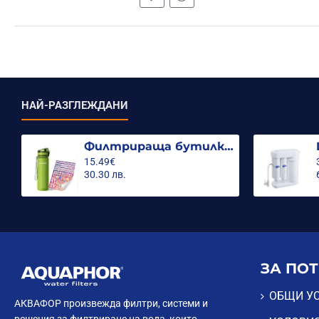
НАЙ-РАЗГЛЕЖДАНИ
Филтрираща бутилка City 500ml.
15.49€
30.30 лв.
ЗА ПО
ОБЩИ У
АКВАФОР произвежда филтри, системи и