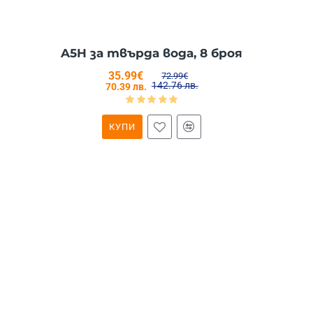
A5H за твърда вода, 8 броя
35.99€
72.99€
142.76 лв.
70.39 лв.
КУПИ