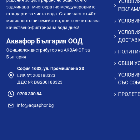
решения за филтриране на вода, които
УСЛОВИЯ
задминават многократно международните
РЕКЛАМ
стандарти за чиста вода. Стани част от 40+
УСЛОВИЯ
милионното ни семейство, което вече ползва
качествено-филтрирана вода днес!
УСЛОВИЯ
Аквафор България ООД
ДОСТАВ
Официален дистрибутор на АКВАФОР за
ПОЛИТИК
България
ОБЩИ УС
София 1632, ул. Промишлена 33
УСЛОВИЯ
ЕИК №: 200188323
ДДС №: BG200188323
СЪС СОБ
0700 300 84
ПРОЛЕТЕ
info@aquaphor.bg