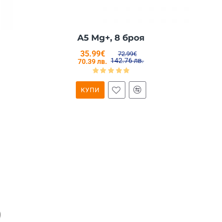
A5 Mg+, 8 броя
35.99€
72.99€
142.76 лв.
70.39 лв.
КУПИ