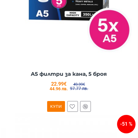
A5 филтри за кана, 5 броя
22.99€
49.99€
97.77 лв.
44.96 лв.
КУПИ
-51 %