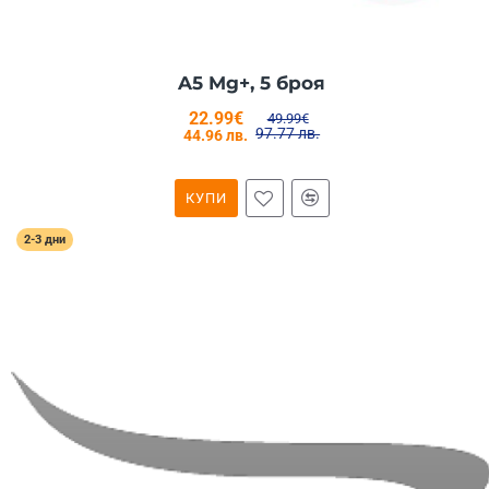
A5 Mg+, 5 броя
22.99€
49.99€
97.77 лв.
44.96 лв.
КУПИ
2-3 дни