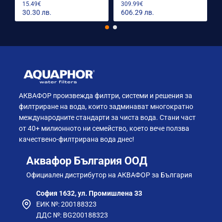
15.49€
309.99€
30.30 лв.
606.29 лв.
АКВАФОР произвежда филтри, системи и решения за
филтриране на вода, които задминават многократно
международните стандарти за чиста вода. Стани част
от 40+ милионното ни семейство, което вече ползва
качествено-филтрирана вода днес!
Аквафор България ООД
Официален дистрибутор на АКВАФОР за България
София 1632, ул. Промишлена 33
ЕИК №: 200188323
ДДС №: BG200188323