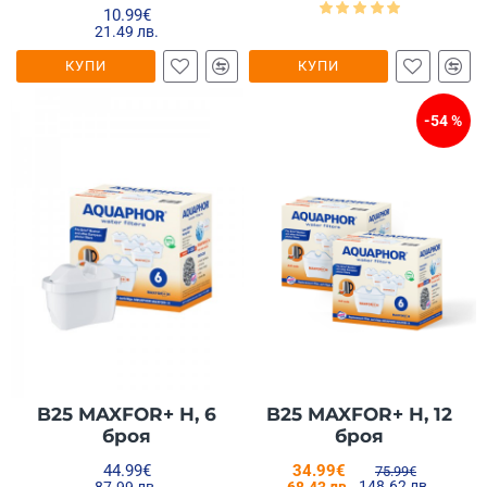
10.99€
21.49 лв.
КУПИ
КУПИ
-54 %
B25 MAXFOR+ H, 6
B25 MAXFOR+ H, 12
броя
броя
44.99€
34.99€
75.99€
148.62 лв.