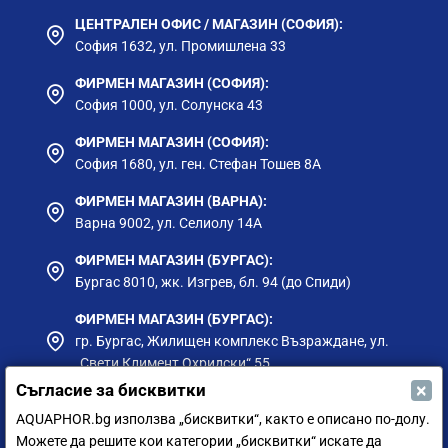
ЦЕНТРАЛЕН ОФИС / МАГАЗИН (СОФИЯ):
София 1632, ул. Промишлена 33
ФИРМЕН МАГАЗИН (СОФИЯ):
София 1000, ул. Солунска 43
ФИРМЕН МАГАЗИН (СОФИЯ):
София 1680, ул. ген. Стефан Тошев 8А
ФИРМЕН МАГАЗИН (ВАРНА):
Варна 9002, ул. Селиолу 14А
ФИРМЕН МАГАЗИН (БУРГАС):
Бургас 8010, жк. Изгрев, бл. 94 (до Спиди)
ФИРМЕН МАГАЗИН (БУРГАС):
гр. Бургас, Жилищен комплекс Възраждане, ул.
„Свети Климент Охридски“ 55
×
Съгласие за бисквитки
ФИРМЕН МАГАЗИН (ПЛОВДИВ):
AQUAPHOR.bg използва „бисквитки“, както е описано по-долу.
Пловдив 4023, жк Тракия 45А, кв. Захари Зограф
Можете да решите кои категории „бисквитки“ искате да
- А11