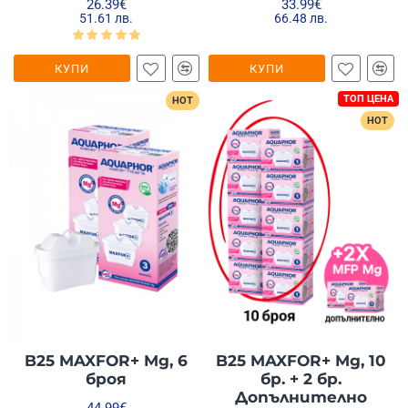
26.39€
33.99€
51.61 лв.
66.48 лв.
КУПИ
КУПИ
ТОП ЦЕНА
HOT
HOT
B25 MAXFOR+ Mg, 6
B25 MAXFOR+ Mg, 10
броя
бр. + 2 бр.
Допълнително
44.99€