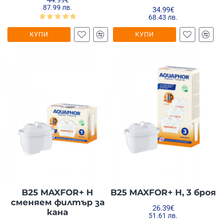
87.99 лв.
34.99€
68.43 лв.
КУПИ
КУПИ
B25 MAXFOR+ H
B25 MAXFOR+ H, 3 броя
сменяем филтър за
26.39€
кана
51.61 лв.