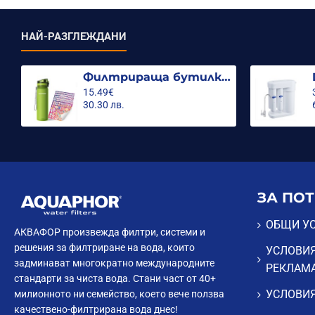
НАЙ-РАЗГЛЕЖДАНИ
Филтрираща бутилка City 500ml.
15.49€
30.30 лв.
ЗА ПО
ОБЩИ У
АКВАФОР произвежда филтри, системи и
решения за филтриране на вода, които
УСЛОВИЯ
задминават многократно международните
РЕКЛАМ
стандарти за чиста вода. Стани част от 40+
УСЛОВИЯ
милионното ни семейство, което вече ползва
качествено-филтрирана вода днес!