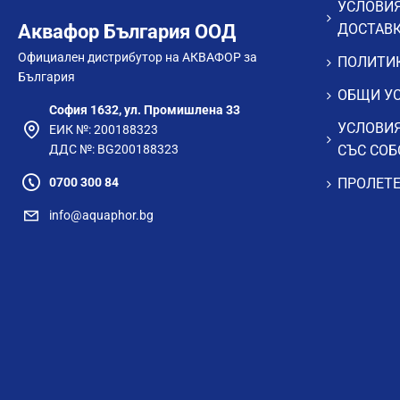
УСЛОВИЯ
Аквафор България ООД
ДОСТАВ
Официален дистрибутор на АКВАФОР за
ПОЛИТИК
България
ОБЩИ УС
София 1632, ул. Промишлена 33
УСЛОВИЯ
ЕИК №: 200188323
ДДС №: BG200188323
СЪС СОБ
0700 300 84
ПРОЛЕТЕ
info@aquaphor.bg