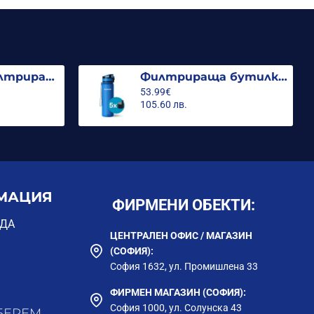
Стъклена филтрираща кана Гласс, 2.5л с 3 филтъра MFP Mg
Филтрираща бутилка City 500ml. (с 5 филтъра)
53.99€
105.60 лв.
МАЦИЯ
ФИРМЕНИ ОБЕКТИ:
ОДА
ЦЕНТРАЛЕН ОФИС / МАГАЗИН
(СОФИЯ):
София 1632, ул. Промишлена 33
ФИРМЕН МАГАЗИН (СОФИЯ):
София 1000, ул. Солунска 43
БЕРЕМ