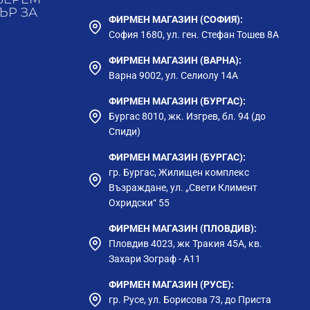
ЪР ЗА
ФИРМЕН МАГАЗИН (СОФИЯ):
София 1680, ул. ген. Стефан Тошев 8А
ФИРМЕН МАГАЗИН (ВАРНА):
Варна 9002, ул. Селиолу 14А
ФИРМЕН МАГАЗИН (БУРГАС):
Бургас 8010, жк. Изгрев, бл. 94 (до
Спиди)
ФИРМЕН МАГАЗИН (БУРГАС):
гр. Бургас, Жилищен комплекс
Възраждане, ул. „Свети Климент
Охридски“ 55
ФИРМЕН МАГАЗИН (ПЛОВДИВ):
Пловдив 4023, жк Тракия 45А, кв.
Захари Зограф - А11
ФИРМЕН МАГАЗИН (РУСЕ):
гр. Русе, ул. Борисова 73, до Приста