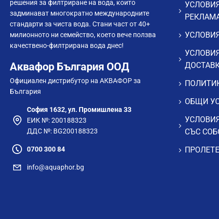
решения за филтриране на вода, които
УСЛОВИЯ
задминават многократно международните
РЕКЛАМ
стандарти за чиста вода. Стани част от 40+
УСЛОВИЯ
милионното ни семейство, което вече ползва
качествено-филтрирана вода днес!
УСЛОВИЯ
Аквафор България ООД
ДОСТАВ
Официален дистрибутор на АКВАФОР за
ПОЛИТИК
България
ОБЩИ УС
София 1632, ул. Промишлена 33
УСЛОВИЯ
ЕИК №: 200188323
ДДС №: BG200188323
СЪС СОБ
0700 300 84
ПРОЛЕТЕ
info@aquaphor.bg