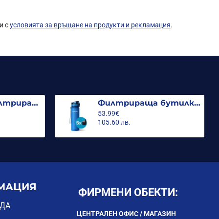
и с
условията за връщане на продукти и рекламация
.
Стъклена филтрираща кана Гласс, 2.5л с 3 филтъра MFP Mg
Филтрираща бутилка City 500ml. (с 5 филтъра)
53.99€
105.60 лв.
МАЦИЯ
ФИРМЕНИ ОБЕКТИ:
ОДА
ЦЕНТРАЛЕН ОФИС / МАГАЗИН