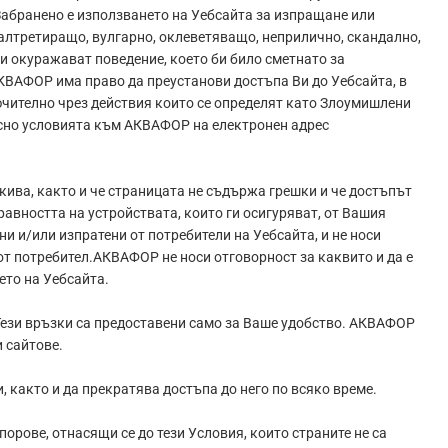
Забранено е използването на Уебсайта за изпращане или
алтретиращо, вулгарно, оклеветяващо, неприлично, скандално,
и окуражават поведение, което би било сметнато за
КВАФОР има право да преустанови достъпа Ви до Уебсайта, в
лючително чрез действия които се определят като Злоумишлени
осно условията към АКВАФОР на електронен адрес
кива, както и че страницата не съдържа грешки и че достъпът
равността на устройствата, които ги осигуряват, от Вашия
 и/или изпратени от потребители на Уебсайта, и не носи
т потребител.АКВАФОР не носи отговорност за каквито и да е
ето на Уебсайта.
 Тези връзки са предоставени само за Ваше удобство. АКВАФОР
 сайтове.
 както и да прекратява достъпа до него по всяко време.
орове, отнасящи се до тези Условия, които страните не са