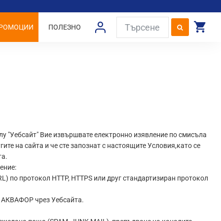
РОМОЦИИ
ПОЛЕЗНО
долу "Уебсайт" Вие извършвате електронно изявление по смисъла
ите на сайта и че сте запознат с настоящите Условия,като се
та.
ение:
RL) по протокол HTTP, HTTPS или друг стандартизиран протокол
от АКВАФОР чрез Уебсайта.