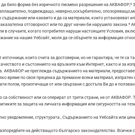
и да било форма без изричното писмено разрешение на АКВАФОР;* 
 заплашително, подвеждащо, невярно,оскърбително, опозоряващо,м
съдържание или каквито и да са материали, които установяват ил
аказателна отговорност или по друг начин би нарушило закона.* А
или в случаите, когато потребител наруши настоящите Условия, вк
ржание на нашия Уебсайт, моля да се обърнете за информация отн
точници, които счита за достоверни, но не гарантира, че те са та
ачеството и състоянието на връзките към Интернет, както и за изп
. АКВАФОР не преглежда съдържанието на материали, предоставени
о време по своя преценка да премахне всеки материал, изпратен о
ати ползи, произтичащи от или свързани с достъпа Ви до и ползван
 са собственост или се оперират от трети страни, не от АКВАФОР.
литиките за защита на личната информация или сигурността на тeзи
о уведомление, структурата , Съдържанието на Уебсайта или цени,
разпоредбите на действащото българско законодателство. Всички сп