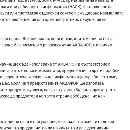
ежелана поща (SPAM, JUNK MAIL), препълване на каналите
 облага или добиване на информация (HACK), извършване на
руси или системи за отдалечен контрол, смущаване нормалната
т като престъпление или административно нарушение по
ки права. Всички права, дори и тези, които изрично не са
ползване, без писменото разрешение на АКВАФОР, е изрично
 начин, ще бъде използвана от АКВАФОР в съответствие с
сайта, като въпроси, коментари, предложения и други подобни,
ва единствено и само лична информация (напр.: Вашето име,
за Вас, моля не я предоставяйте.АКВАФОР ще използва
е продукти и услуги; да се свържем с Вас (или друга трета
оже да предостави на трета страна обобщена - но не и
ки, лични цели и при условие, че запазвате всички надписи
ранението,предаването или по какъвто и да е друг начин