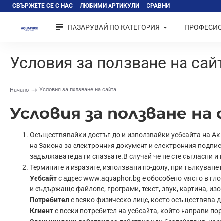
СВЪРЖЕТЕ СЕ С НАС
ЛЮБИМИ АРТИКУЛИ
СРАВНИ
ПАЗАРУВАЙ ПО КАТЕГОРИЯ
ПРОФЕСИ
Условия за ползване на сай
Условия за ползване на сайта
Начало
Условия за ползване на
Осъществявайки достъп до и използвайки уебсайта на А
на Закона за електронния документ и електронния подпис.С
задължавате да ги спазвате.В случай че не сте съгласни и
Термините и изразите, използвани по-долу, при тълкуван
Уебсайт
с адрес www.aquaphor.bg е обособено място в гл
и съдържащо файлове, програми, текст, звук, картина, из
Потребител
e всяко физическо лице, което осъществява д
Клиент
е всеки потребител на уебсайта, който направи по