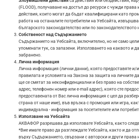
Злоумишлени действия
са действия или бездействия, на
(FLOOD), получаване на достъп до ресурси с чужди права 
действия, които могат да бъдат квалифицирани като про
работа на останалите потребители на Уебсайта, извършва
българското законодателство или по законодателството н
Собственост над Съдържанието
Съдържанието на Уебсайта, включително, но не само целия
упоменати тук, са запазени. Използването на каквото и да
забранено.
Лична информация
Лична информация (лични данни), която предоставяте и/и
правилата и условията на Закона за защита на личните да
ще се смятат за неконфиденциални и без право на собств
адрес, телефонен номер или e-mail адрес), която сте пре
предоставената от Вас лична информация с цел да разбере
страна от наше име), във връзка с промоция или игра, ка
индивидуална - информация за посетителите или потребит
Използване на Уебсайта
АКВАФОР разрешава да използвате Уебсайта, както следв
*Вие имате право да разглеждате Уебсайта, както и да от
върху Съдържанието, свързани с авторски и други права н