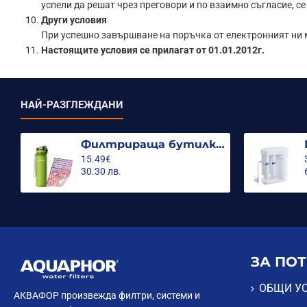
успели да решат чрез преговори и по взаимно съгласие, с
Други условия
При успешно завършване на поръчка от електронният ни м
Настоящите условия се прилагат от 01.01.2012г.
НАЙ-РАЗГЛЕЖДАНИ
Филтрираща бутилка City 500ml.
15.49€
30.30 лв.
ЗА ПО
ОБЩИ У
АКВАФОР произвежда филтри, системи и