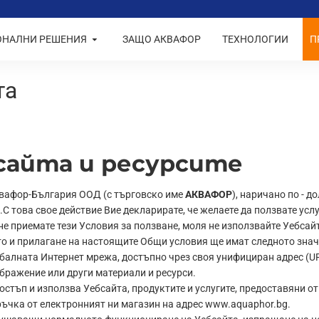
ОНАЛНИ РЕШЕНИЯ
ЗАЩО АКВАФОР
ТЕХНОЛОГИИ
П
та
 сайта и ресурсите
квафор-България ООД (с търговско име
АКВАФОР
), наричано по - 
 това свое действие Вие декларирате, че желаете да ползвате услуг
 не приемате тези Условия за ползване, моля не използвайте Уебсай
ето и прилагане на настоящите Общи условия ще имат следното знач
обалната Интернет мрежа, достъпно чрез своя унифициран адрес (U
ображение или други материали и ресурси.
остъп и използва Уебсайта, продуктите и услугите, предоставяни 
ръчка от електронният ни магазин на адрес www.aquaphor.bg.