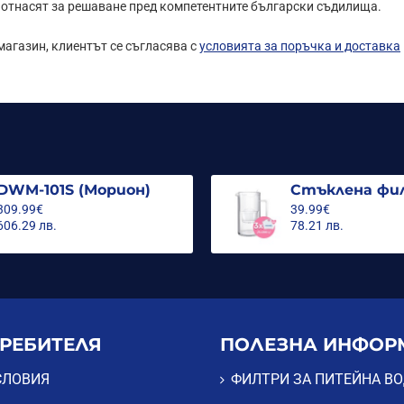
е отнасят за решаване пред компетентните български съдилища.
агазин, клиентът се съгласява с
условията за поръчка и доставка
DWM-101S (Морион)
309.99€
39.99€
606.29 лв.
78.21 лв.
ТРЕБИТЕЛЯ
ПОЛЕЗНА ИНФОР
СЛОВИЯ
ФИЛТРИ ЗА ПИТЕЙНА В