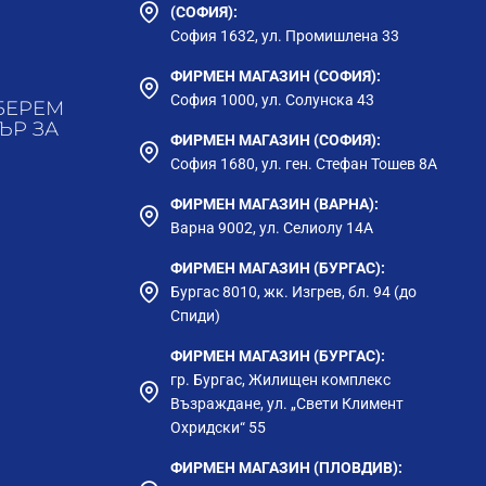
(СОФИЯ):
София 1632, ул. Промишлена 33
ФИРМЕН МАГАЗИН (СОФИЯ):
София 1000, ул. Солунска 43
БЕРЕМ
ЪР ЗА
ФИРМЕН МАГАЗИН (СОФИЯ):
София 1680, ул. ген. Стефан Тошев 8А
ФИРМЕН МАГАЗИН (ВАРНА):
Варна 9002, ул. Селиолу 14А
ФИРМЕН МАГАЗИН (БУРГАС):
Бургас 8010, жк. Изгрев, бл. 94 (до
Спиди)
ФИРМЕН МАГАЗИН (БУРГАС):
гр. Бургас, Жилищен комплекс
Възраждане, ул. „Свети Климент
Охридски“ 55
ФИРМЕН МАГАЗИН (ПЛОВДИВ):