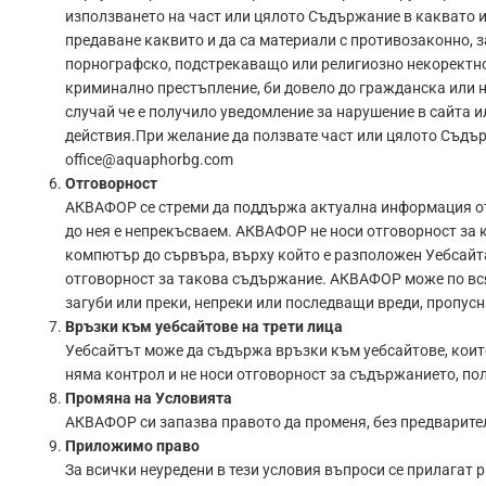
използването на част или цялото Съдържание в каквато 
предаване каквито и да са материали с противозаконно,
порнографско, подстрекаващо или религиозно некоректно 
криминално престъпление, би довело до гражданска или н
случай че е получило уведомление за нарушение в сайта 
действия.При желание да ползвате част или цялото Съдъ
office@aquaphorbg.com
Отговорност
АКВАФОР се стреми да поддържа актуална информация от из
до нея е непрекъсваем. АКВАФОР не носи отговорност за к
компютър до сървъра, върху който е разположен Уебсайта
отговорност за такова съдържание. АКВАФОР може по всяк
загуби или преки, непреки или последващи вреди, пропусн
Връзки към уебсайтове на трети лица
Уебсайтът може да съдържа връзки към уебсайтове, които
няма контрол и не носи отговорност за съдържанието, по
Промяна на Условията
АКВАФОР си запазва правото да променя, без предварителн
Приложимо право
За всички неуредени в тези условия въпроси се прилагат 