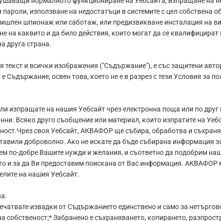
рушаващи нормалното функциониране на Уебсайта, изпращане на н
и пароли, използване на недостатъци в системите с цел собствена
мишлен шпионаж или саботаж, или предизвикване инсталация на ви
не на каквито и да било действия, които могат да се квалифицира
а друга страна.
 текст и всички изображения ("Съдържание"), е със защитени авторс
 е Съдържание, освен това, което не е в разрез с тези Условия за 
ли изпращате на нашия Уебсайт чрез електронна поща или по друг
нни. Всяко друго съобщение или материал, които изпратите на Уеб
еност.Чрез своя Уебсайт, АКВАФОР ще събира, обработва и съхраня
доставили доброволно. Ако не искате да бъде събирана информация 
м по-добре Вашите нужди и желания, и съответно да подобрим нашит
кто и за да Ви предоставим поискана от Вас информация. АКВАФОР м
елите на нашия Уебсайт.
а:
печатвате извадки от Съдържанието единствено и само за нетърговс
а собственост;* Забранено е съхраняването, копирането, разпрост