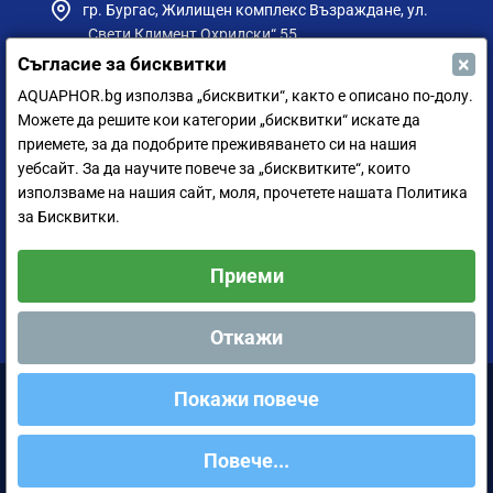
гр. Бургас, Жилищен комплекс Възраждане, ул.
„Свети Климент Охридски“ 55
×
Съгласие за бисквитки
ФИРМЕН МАГАЗИН (ПЛОВДИВ):
AQUAPHOR.bg използва „бисквитки“, както е описано по-долу.
Пловдив 4023, жк Тракия 45А, кв. Захари Зограф
Можете да решите кои категории „бисквитки“ искате да
- А11
приемете, за да подобрите преживяването си на нашия
ФИРМЕН МАГАЗИН (РУСЕ):
уебсайт. За да научите повече за „бисквитките“, които
гр. Русе, ул. Борисова 73, до Приста Ойл
използваме на нашия сайт, моля, прочетете нашата Политика
за Бисквитки.
ФИРМЕН МАГАЗИН (СИЛИСТРА):
гр. Силистра, ул. Петър Мутафчиев 75
Приеми
ЦЕНТРАЛЕН СКЛАД (СОФИЯ):
София 1528, ул. Мюнхен 14
Откажи
Покажи повече
Аквафор България ООД © 2011-2024 Всички права запазени.
Повече...