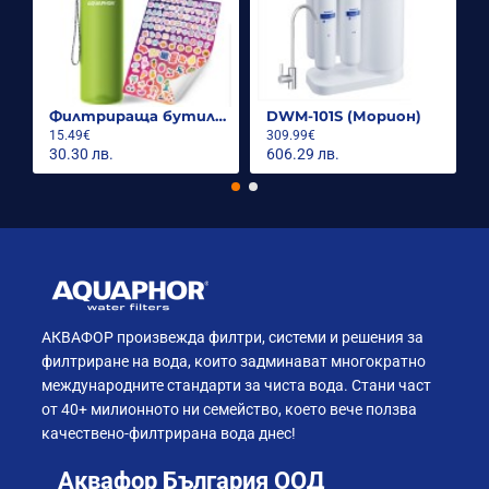
Филтрираща бутилка City 500ml.
DWM-101S (Морион)
15.49€
309.99€
30.30 лв.
606.29 лв.
АКВАФОР произвежда филтри, системи и решения за
филтриране на вода, които задминават многократно
международните стандарти за чиста вода. Стани част
от 40+ милионното ни семейство, което вече ползва
качествено-филтрирана вода днес!
Аквафор България ООД