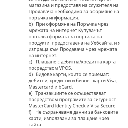
магазина и предоставя на служителя на
Продавача необходима за оформяне на
поръчка информация.
b)
При оформяне на Поръчка чрез
мрежата на интернет Купувачът
попълва формата за поръчка на
продукти, предоставена на Уебсайта, и я
изпраща към Продавача чрез мрежата
на интернет.
c)
Плащане с дебитна/кредитна карта
посредством VPOS.
d)
Видове карти, които се приемат:
дебитни, кредитни и бизнес карти Visa,
Mastercard и bCard.
e)
Транзакциите се осъществяват
посредством програмите за сигурност
MasterCard Identity Check и Visa Secure.
f)
Не съхраняваме данни за банковите
карти, използвани за плащане чрез
сайта.