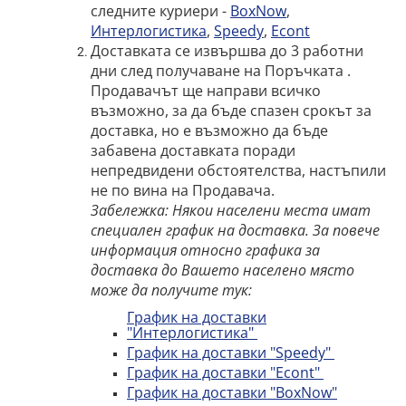
следните куриери -
BoxNow
,
Интерлогистика
,
Speedy
,
Econt
Доставката се извършва до 3 работни
дни след получаване на Поръчката .
Продавачът ще направи всичко
възможно, за да бъде спазен срокът за
доставка, но е възможно да бъде
забавена доставката поради
непредвидени обстоятелства, настъпили
не по вина на Продавача.
Забележка: Някои населени места имат
специален график на доставка. За повече
информация относно графика за
доставка до Вашето населено място
може да получите тук:
График на доставки
"Интерлогистика"
График на доставки "Speedy"
График на доставки "Econt"
График на доставки "BoxNow"