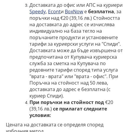
Доставката до офис или АПС на куриери
Speedy
,
Econt
и
BoxNow
е
безплатна
, за
поръчки над €20 (39,16 лв.) Стойността
на доставката до адрес се изчислява
индивидуално на база тегло на
поръчаните продукти и установените
тарифи за куриерски услуги на "Спиди".
Доставката може да бъде извършена от
предпочитана от Купувача куриерска
служба за сметка на Купувача по
редовните тарифи според типа услуга
"врата - врата" или "врата - офис". При
Поръчка на стойност над 50 лева,
доставката до адрес е безплатна (с
куриер Спиди).
При поръчки на стойност под
€20
(39,16 лв.)
се прилагат следните
условия:
Цената на доставката се определя според
избрания метод