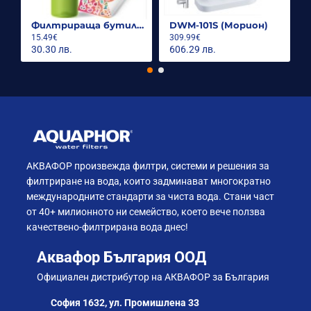
Филтрираща бутилка City 500ml.
DWM-101S (Морион)
15.49€
309.99€
30.30 лв.
606.29 лв.
АКВАФОР произвежда филтри, системи и решения за
филтриране на вода, които задминават многократно
международните стандарти за чиста вода. Стани част
от 40+ милионното ни семейство, което вече ползва
качествено-филтрирана вода днес!
Аквафор България ООД
Официален дистрибутор на АКВАФОР за България
София 1632, ул. Промишлена 33