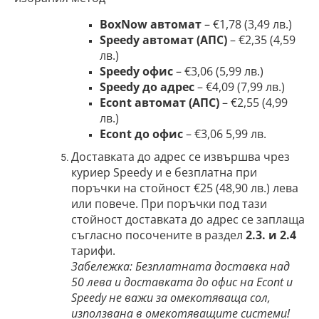
BoxNow автомат
– €1,78 (3,49 лв.)
Speedy автомат (АПС)
– €2,35 (4,59
лв.)
Speedy офис
– €3,06 (5,99 лв.)
Speedy до адрес
– €4,09 (7,99 лв.)
Econt автомат (АПС)
– €2,55 (4,99
лв.)
Econt до офис
– €3,06 5,99 лв.
Доставката до адрес се извършва чрез
куриер Speedy и е безплатна при
поръчки на стойност €25 (48,90 лв.) лева
или повече. При поръчки под тази
стойност доставката до адрес се заплаща
съгласно посочените в раздел
2.3. и 2.4
тарифи.
Забележка: Безплатната доставка над
50 лева и доставката до офис на Econt и
Speedy не важи за омекотяваща сол,
използвана в омекотяващите системи!