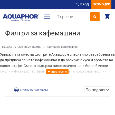
ВХОД
ПРОМОЦИИ
Филтри за кафемашини
Сменяеми филтри
Филтри за кафемашини
Начало
Уникалната смес на филтрите Аквафор е специално разработена за
да предпази вашата кафемашина и да разкрие вкуса и аромата на
вашето кафе. Сместа съдържа висококачествени йонообменни
смоли и фино диспергиран активен въглен с кокосови черупки.
СРАВНЕНИЕ НА ПРОДУКТ