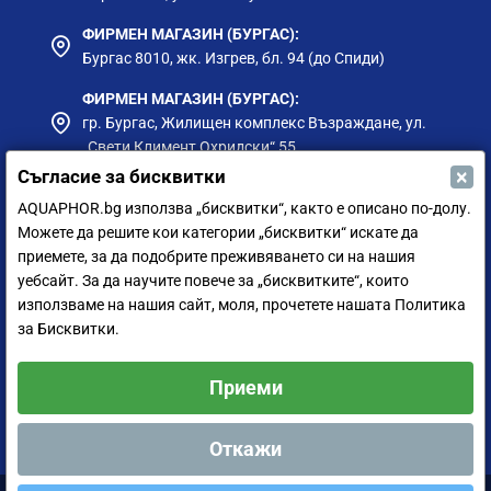
ФИРМЕН МАГАЗИН (БУРГАС):
Бургас 8010, жк. Изгрев, бл. 94 (до Спиди)
ФИРМЕН МАГАЗИН (БУРГАС):
гр. Бургас, Жилищен комплекс Възраждане, ул.
„Свети Климент Охридски“ 55
×
Съгласие за бисквитки
ФИРМЕН МАГАЗИН (ПЛОВДИВ):
AQUAPHOR.bg използва „бисквитки“, както е описано по-долу.
Пловдив 4023, жк Тракия 45А, кв. Захари Зограф
Можете да решите кои категории „бисквитки“ искате да
- А11
приемете, за да подобрите преживяването си на нашия
ФИРМЕН МАГАЗИН (РУСЕ):
уебсайт. За да научите повече за „бисквитките“, които
гр. Русе, ул. Борисова 73, до Приста Ойл
използваме на нашия сайт, моля, прочетете нашата Политика
за Бисквитки.
ФИРМЕН МАГАЗИН (СИЛИСТРА):
гр. Силистра, ул. Петър Мутафчиев 75
Приеми
ЦЕНТРАЛЕН СКЛАД (СОФИЯ):
София 1528, ул. Мюнхен 14
Откажи