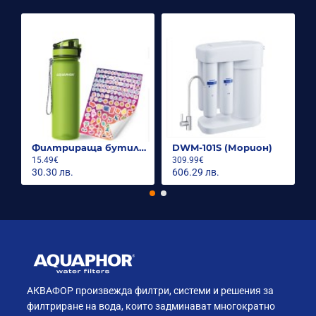
Филтрираща бутилка City 500ml.
DWM-101S (Морион)
15.49€
309.99€
30.30 лв.
606.29 лв.
АКВАФОР произвежда филтри, системи и решения за
филтриране на вода, които задминават многократно