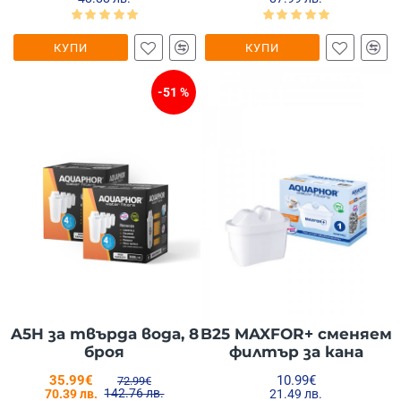
КУПИ
КУПИ
-51 %
A5H за твърда вода, 8
B25 MAXFOR+ сменяем
броя
филтър за кана
35.99€
10.99€
72.99€
142.76 лв.
70.39 лв.
21.49 лв.