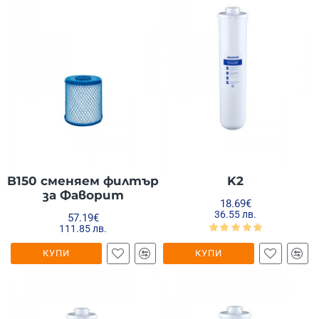
B150 сменяем филтър
K2
за Фаворит
18.69€
36.55 лв.
57.19€
111.85 лв.
КУПИ
КУПИ