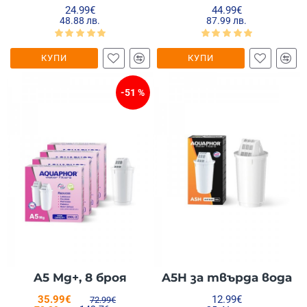
24.99€
44.99€
48.88 лв.
87.99 лв.
КУПИ
КУПИ
-51 %
A5 Mg+, 8 броя
A5H за твърда вода
35.99€
12.99€
72.99€