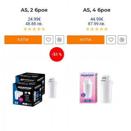
A5, 2 броя
A5, 4 броя
24.99€
44.99€
48.88 лв.
87.99 лв.
КУПИ
КУПИ
-51 %