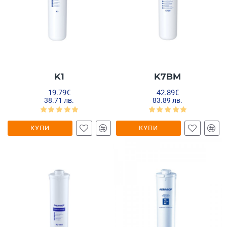
K1
K7BM
19.79€
42.89€
38.71 лв.
83.89 лв.
КУПИ
КУПИ