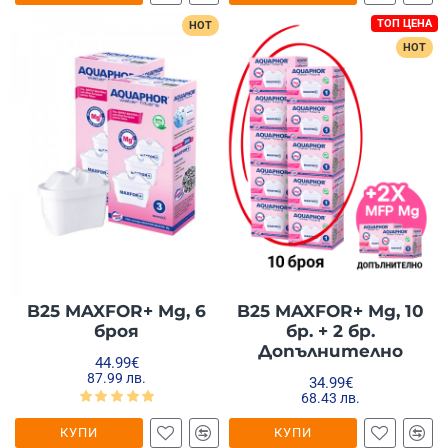
ТОП ЦЕНА
HOT
HOT
B25 MAXFOR+ Mg, 6
B25 MAXFOR+ Mg, 10
броя
бр. + 2 бр.
Допълнително
44.99€
87.99 лв.
34.99€
68.43 лв.
КУПИ
КУПИ