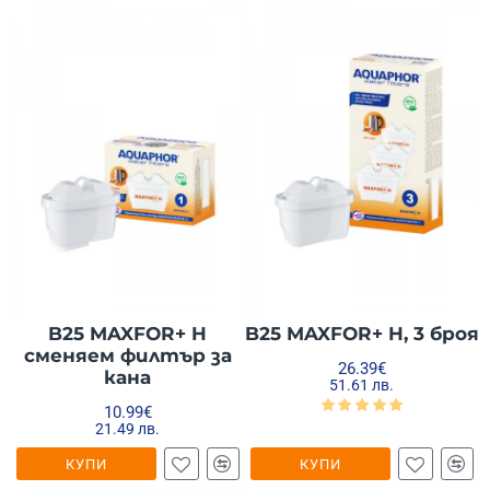
B25 MAXFOR+ H
B25 MAXFOR+ H, 3 броя
сменяем филтър за
26.39€
кана
51.61 лв.
10.99€
21.49 лв.
КУПИ
КУПИ