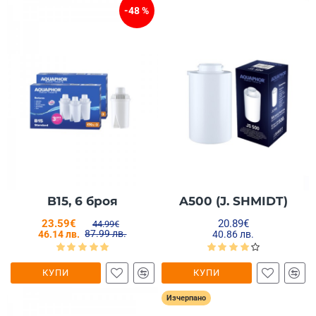
-48 %
B15, 6 броя
A500 (J. SHMIDT)
23.59€
20.89€
44.99€
87.99 лв.
46.14 лв.
40.86 лв.
КУПИ
КУПИ
Изчерпано