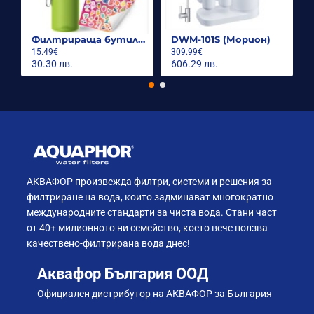
Филтрираща бутилка City 500ml.
DWM-101S (Морион)
15.49€
309.99€
30.30 лв.
606.29 лв.
АКВАФОР произвежда филтри, системи и решения за
филтриране на вода, които задминават многократно
международните стандарти за чиста вода. Стани част
от 40+ милионното ни семейство, което вече ползва
качествено-филтрирана вода днес!
Аквафор България ООД
Официален дистрибутор на АКВАФОР за България