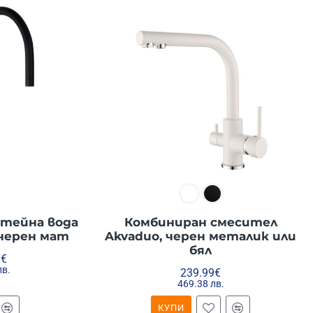
итейна вода
Комбиниран смесител
 черен мат
Akvaduo, черен металик или
бял
9€
лв.
239.99€
469.38 лв.
КУПИ