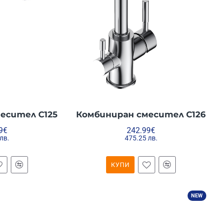
есител C125
Комбиниран смесител C126
9€
242.99€
лв.
475.25 лв.
КУПИ
NEW