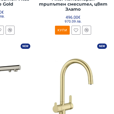
e Gold
трипътен смесител, цвят
Злато
0€
лв.
496.00€
970.09 лв.
КУПИ
NEW
NEW