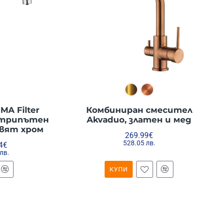
MA Filter
Комбиниран смесител
 трипътен
Akvaduo, златен и мед
цвят хром
269.99€
528.05 лв.
4€
лв.
КУПИ