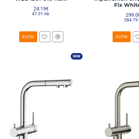
Fix Whit
24.19€
47.31 лв.
299.0
584.79 
КУПИ
КУПИ
NEW