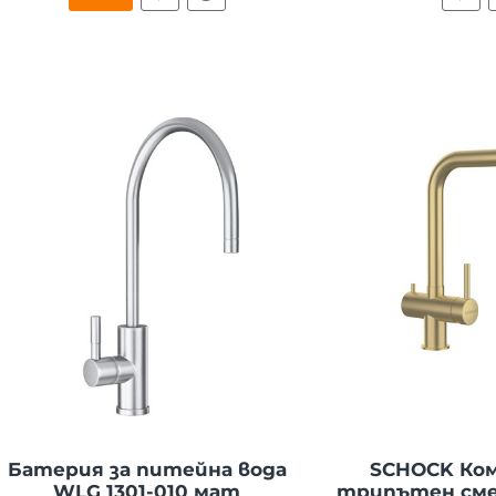
Батерия за питейна вода
SCHOCK Ко
WLG 1301-010 мат
трипътен сме