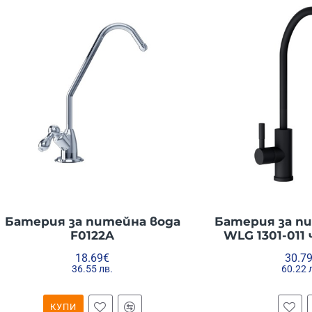
Батерия за питейна вода
Батерия за п
F0122A
WLG 1301-011
18.69€
30.7
36.55 лв.
60.22 
КУПИ