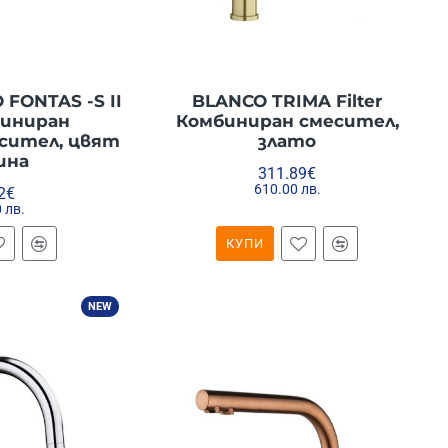
FONTAS -S II
BLANCO TRIMA Filter
мбиниран
Комбиниран смесител,
сител, цвят
злато
ина
311.89€
610.00 лв.
2€
 лв.
КУПИ
NEW