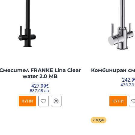
Смесител FRANKE Lina Clear
Комбиниран см
water 2.0 MB
242.9
475.25 
427.99€
837.08 лв.
КУПИ
КУПИ
7-8 дни