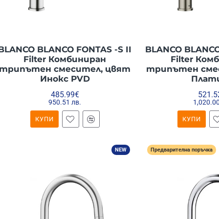
BLANCO BLANCO FONTAS -S II
BLANCO BLANCO 
Filter Комбиниран
Filter Ко
трипътен смесител, цвят
трипътен сме
Инокс PVD
Плат
485.99€
521.5
950.51 лв.
1,020.00
КУПИ
КУПИ
NEW
Предварителна поръчка