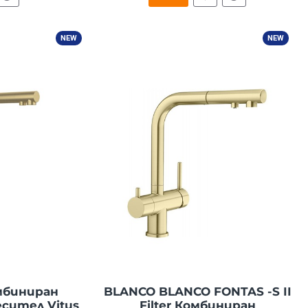
NEW
NEW
мбиниран
BLANCO BLANCO FONTAS -S II
сител Vitus
Filter Комбиниран