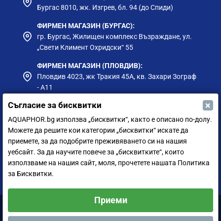
Бургас 8010, жк. Изгрев, бл. 94 (до Спиди)
ФИРМЕН МАГАЗИН (БУРГАС):
гр. Бургас, Жилищен комплекс Възраждане, ул.
„Свети Климент Охридски“ 55
ФИРМЕН МАГАЗИН (ПЛОВДИВ):
Пловдив 4023, жк Тракия 45А, кв. Захари Зограф
- А11
×
Съгласие за бисквитки
ФИРМЕН МАГАЗИН (РУСЕ):
гр. Русе, ул. Борисова 73, до Приста Ойл
AQUAPHOR.bg използва „бисквитки“, както е описано по-долу.
Можете да решите кои категории „бисквитки“ искате да
ФИРМЕН МАГАЗИН (СИЛИСТРА):
приемете, за да подобрите преживяването си на нашия
гр. Силистра, ул. Петър Мутафчиев 75
уебсайт. За да научите повече за „бисквитките“, които
използваме на нашия сайт, моля, прочетете нашата Политика
ЦЕНТРАЛЕН СКЛАД (СОФИЯ):
за Бисквитки.
София 1528, ул. Мюнхен 14
Приеми