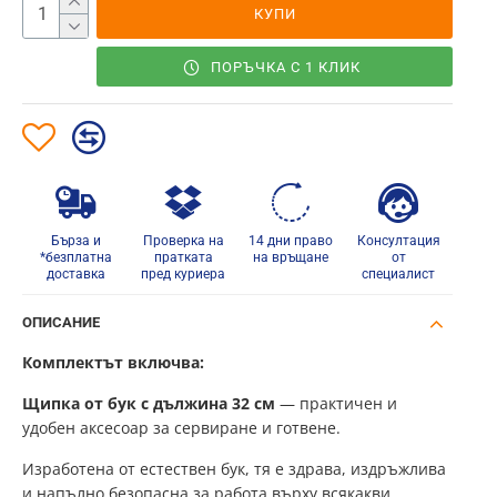
КУПИ
ПОРЪЧКА С 1 КЛИК
Бърза и
Проверка на
14 дни право
Консултация
*безплатна
пратката
на връщане
от
доставка
пред куриера
специалист
ОПИСАНИЕ
Комплектът включва:
Щипка от бук с дължина 32 см
— практичен и
удобен аксесоар за сервиране и готвене.
Изработена от естествен бук, тя е здрава, издръжлива
и напълно безопасна за работа върху всякакви