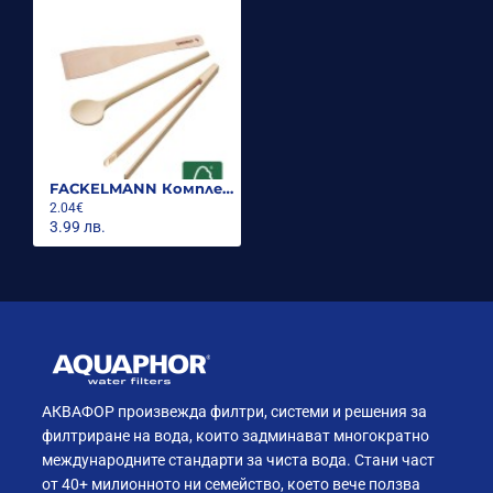
FACKELMANN Комплект дървени прибори
2.04€
3.99 лв.
АКВАФОР произвежда филтри, системи и решения за
филтриране на вода, които задминават многократно
международните стандарти за чиста вода. Стани част
от 40+ милионното ни семейство, което вече ползва