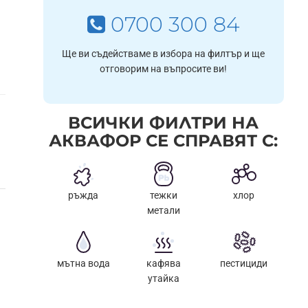
0700 300 84
Ще ви съдействаме в избора на филтър и ще
отговорим на въпросите ви!
ВСИЧКИ ФИЛТРИ НА
АКВАФОР СЕ СПРАВЯТ С:
ръжда
тежки
хлор
метали
мътна вода
кафява
пестициди
утайка