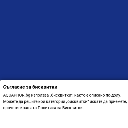
Съгласие за бисквитки
AQUAPHOR.bg използва „бисквитки“, както е описано по-долу.
Можете да решите кои категории „бисквитки“ искате да приемете, 
прочетете нашата Политика за Бисквитки.
Аквафор България ООД © 2011-2024 Всички права запазени.