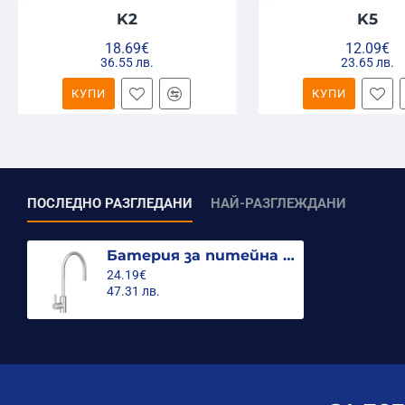
K2
K5
18.69€
12.09€
36.55 лв.
23.65 лв.
КУПИ
КУПИ
ПОСЛЕДНО РАЗГЛЕДАНИ
НАЙ-РАЗГЛЕЖДАНИ
Батерия за питейна вода WLG 1301-010 мат
24.19€
47.31 лв.