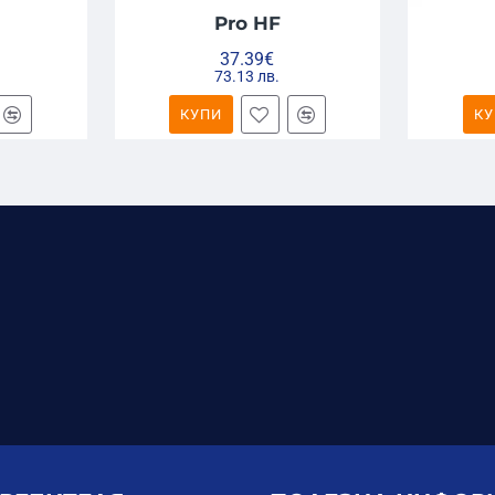
Pro HF
37.39€
73.13 лв.
КУПИ
КУ