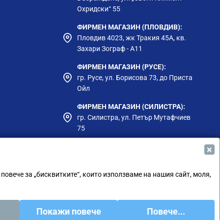
Охридски“ 55
ФИРМЕН МАГАЗИН (ПЛОВДИВ):
Пловдив 4023, жк Тракия 45А, кв.
Захари Зограф - А11
ФИРМЕН МАГАЗИН (РУСЕ):
гр. Русе, ул. Борисова 73, до Приста
Ойл
ФИРМЕН МАГАЗИН (СИЛИСТРА):
гр. Силистра, ул. Петър Мутафчиев
75
ЦЕНТРАЛЕН СКЛАД (СОФИЯ):
×
София 1528, ул. Мюнхен 14
 повече за „бисквитките“, които използваме на нашия сайт, моля,
Покажи повече
Повече...