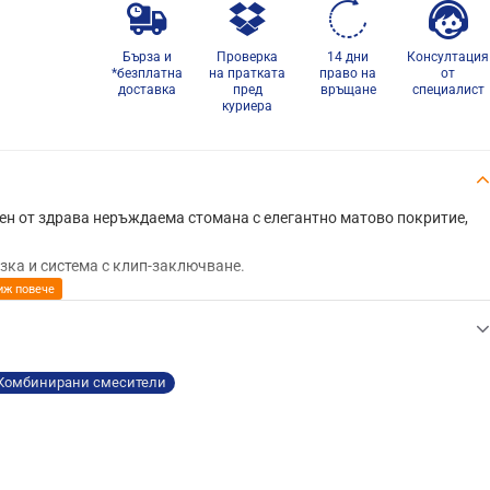
Бърза и
Проверка
14 дни
Консултация
*безплатна
на пратката
право на
от
доставка
пред
връщане
специалист
куриера
ен от здрава неръждаема стомана с елегантно матово покритие,
ка и система с клип-заключване.
Комбинирани смесители