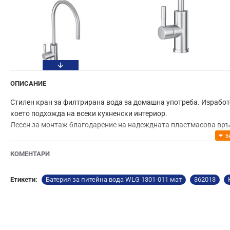
ОПИСАНИЕ
Стилен кран за филтрирана вода за домашна употреба. Изработ
което подхожда на всеки кухненски интериор.
Лесен за монтаж благодарение на надеждната пластмасова връз
КОМЕНТАРИ
Етикети:
Батерия за питейна вода WLG 1301-011 мат
362013