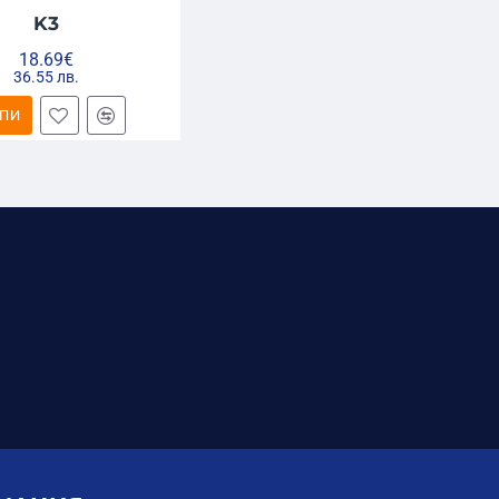
K3
18.69€
36.55 лв.
ПИ