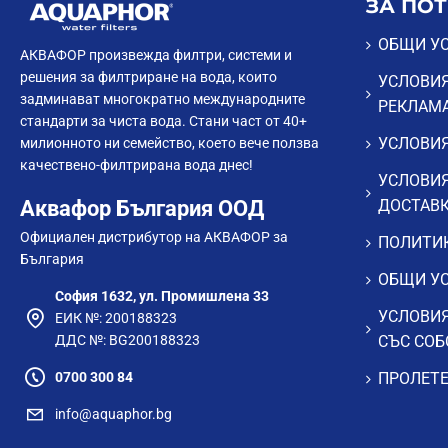
ЗА ПО
ОБЩИ У
АКВАФОР произвежда филтри, системи и
решения за филтриране на вода, които
УСЛОВИЯ
задминават многократно международните
РЕКЛАМ
стандарти за чиста вода. Стани част от 40+
УСЛОВИЯ
милионното ни семейство, което вече ползва
качествено-филтрирана вода днес!
УСЛОВИЯ
Аквафор България ООД
ДОСТАВ
Официален дистрибутор на АКВАФОР за
ПОЛИТИК
България
ОБЩИ УС
София 1632, ул. Промишлена 33
УСЛОВИЯ
ЕИК №: 200188323
ДДС №: BG200188323
СЪС СОБ
0700 300 84
ПРОЛЕТЕ
info@aquaphor.bg