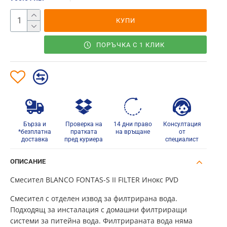
КУПИ
ПОРЪЧКА С 1 КЛИК
Бърза и
Проверка на
14 дни право
Консултация
*безплатна
пратката
на връщане
от
доставка
пред куриера
специалист
ОПИСАНИЕ
Смесител BLANCO FONTAS-S II FILTER Инокс PVD
Смесител с отделен извод за филтрирана вода.
Подходящ за инсталация с домашни филтриращи
системи за питейна вода. Филтрираната вода няма