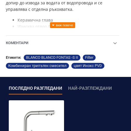
допир до извода за водата от водопровода и се
управлява с отделна ръкохватка.
Керамична глава
Изисква отвор Ø35 мм
Оборудван с гъвкави връзки за лесен и сигурен
монтаж
КОМЕНТАРИ
Висок и въртящ се на 180° извод
Изтеглящ се накрайник
Етикети:
BLANCO BLANCO FONTAS -S II
Filter
ВАЖНО! Филтриращата система НЕ е включена в
Комбиниран трипътен смесител
цвят Инокс PVD
окомплектовката. Филтриращата система се закупува
допълнително.
ПОСЛЕДНО РАЗГЛЕДАНИ
НАЙ-РАЗГЛЕЖДАНИ