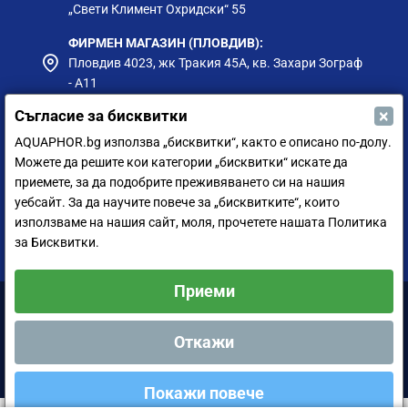
„Свети Климент Охридски“ 55
ФИРМЕН МАГАЗИН (ПЛОВДИВ):
Пловдив 4023, жк Тракия 45А, кв. Захари Зограф
- А11
×
Съгласие за бисквитки
ФИРМЕН МАГАЗИН (РУСЕ):
гр. Русе, ул. Борисова 73, до Приста Ойл
AQUAPHOR.bg използва „бисквитки“, както е описано по-долу.
Можете да решите кои категории „бисквитки“ искате да
ФИРМЕН МАГАЗИН (СИЛИСТРА):
приемете, за да подобрите преживяването си на нашия
гр. Силистра, ул. Петър Мутафчиев 75
уебсайт. За да научите повече за „бисквитките“, които
използваме на нашия сайт, моля, прочетете нашата Политика
ЦЕНТРАЛЕН СКЛАД (СОФИЯ):
за Бисквитки.
София 1528, ул. Мюнхен 14
Приеми
Аквафор България ООД © 2011-2024 Всички права запазени.
Откажи
Покажи повече