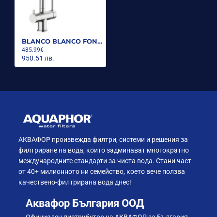
BLANCO BLANCO FONTAS -S II Filter Комбиниран трипътен смесител, цвят Инокс PVD
485.99€
950.51 лв.
АКВАФОР произвежда филтри, системи и решения за
филтриране на вода, които задминават многократно
международните стандарти за чиста вода. Стани част
от 40+ милионното ни семейство, което вече ползва
качествено-филтрирана вода днес!
Аквафор България ООД