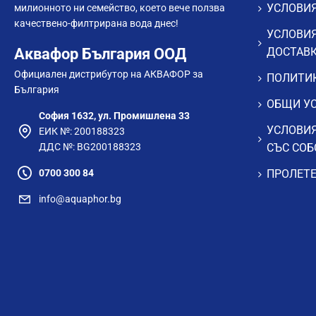
Филтрираща система:
подходящ
УСЛОВИЯ
милионното ни семейство, което вече ползва
Произведено в:
Италия
качествено-филтрирана вода днес!
Гаранция:
15 години
УСЛОВИЯ
Аквафор България ООД
ДОСТАВ
Гаранция:
за повече информация натиснете
тук
.
Официален дистрибутор на АКВАФОР за
ПОЛИТИК
ЗА КОГО Е ПОДХОДЯЩ?
България
ОБЩИ УС
FRANKE Lina Clear Water 2.0 MB е подходящ избор за домакин
София 1632, ул. Промишлена 33
система за пречистване на вода, без компромис с дизайна.
УСЛОВИЯ
ЕИК №: 200188323
съвременни кухни с тъмни, минималистични или контрастн
ДДС №: BG200188323
СЪС СОБ
0700 300 84
ПРОЛЕТЕ
info@aquaphor.bg