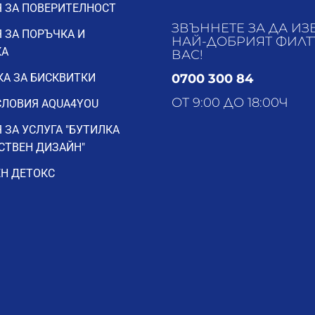
 ЗА ПОВЕРИТЕЛНОСТ
ЗВЪННЕТЕ ЗА ДА ИЗ
 ЗА ПОРЪЧКА И
НАЙ-ДОБРИЯТ ФИЛТ
КА
ВАС!
А ЗА БИСКВИТКИ
0700 300 84
ОТ 9:00 ДО 18:00Ч
ЛОВИЯ AQUA4YOU
ства, които искат удобен кухненски смесител, съвместим със
 Черният матов финиш го прави особено подходящ за
 ЗА УСЛУГА "БУТИЛКА
и акценти.
СТВЕН ДИЗАЙН"
Н ДЕТОКС