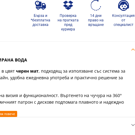
Бърза и
Проверка
14 дни
Консултация
*безплатна
на пратката
право на
от
доставка
пред
връщане
специалист
куриера
РИРАНА ВОДА
 в цвят
черен мат
, подходящ за използване със система за
зайн, удобна ежедневна употреба и практично решение за
ена визия и функционалност. Въртенето на чучура на 360°
амичният патрон с дискове подпомага плавното и надеждно
 вода Franke;