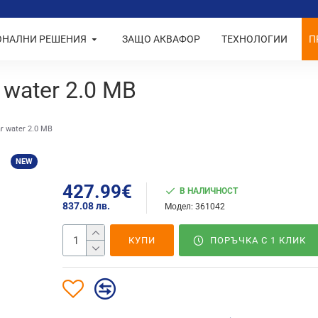
ОНАЛНИ РЕШЕНИЯ
ЗАЩО АКВАФОР
ТЕХНОЛОГИИ
П
 water 2.0 MB
r water 2.0 MB
NEW
427.99€
В НАЛИЧНОСТ
837.08 лв.
Модел:
361042
КУПИ
ПОРЪЧКА С 1 КЛИК