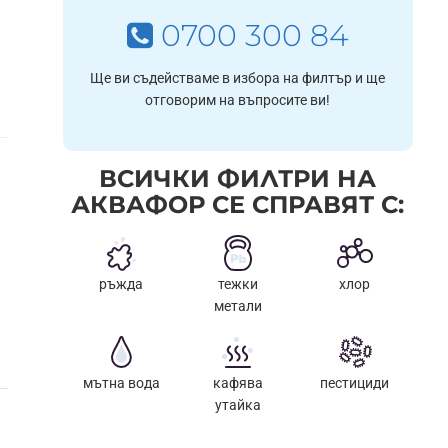
0700 300 84
Ще ви съдействаме в избора на филтър и ще
отговорим на въпросите ви!
ВСИЧКИ ФИЛТРИ НА
АКВАФОР СЕ СПРАВЯТ С:
ръжда
тежки
хлор
метали
мътна вода
кафява
пестициди
утайка