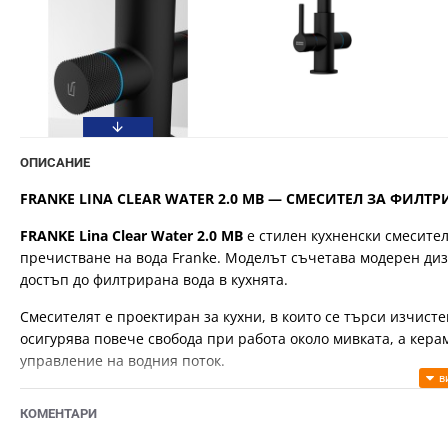
ОПИСАНИЕ
FRANKE LINA CLEAR WATER 2.0 MB — СМЕСИТЕЛ ЗА ФИЛТ
FRANKE Lina Clear Water 2.0 MB
е стилен кухненски смесител
пречистване на вода Franke. Моделът съчетава модерен ди
достъп до филтрирана вода в кухнята.
Смесителят е проектиран за кухни, в които се търси изчист
осигурява повече свобода при работа около мивката, а кер
управление на водния поток.
ОСНОВНИ ПРЕДИМСТВА
КОМЕНТАРИ
подходящ за свързване към система за пречистване на