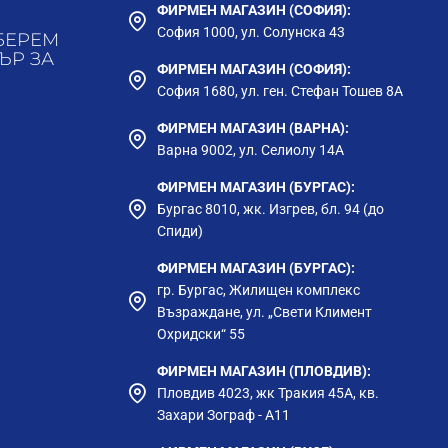
ФИРМЕН МАГАЗИН (СОФИЯ):
София 1000, ул. Солунска 43
БЕРЕМ
ЪР ЗА
ФИРМЕН МАГАЗИН (СОФИЯ):
София 1680, ул. ген. Стефан Тошев 8А
ФИРМЕН МАГАЗИН (ВАРНА):
Варна 9002, ул. Селиолу 14А
ФИРМЕН МАГАЗИН (БУРГАС):
Бургас 8010, жк. Изгрев, бл. 94 (до
Спиди)
ФИРМЕН МАГАЗИН (БУРГАС):
гр. Бургас, Жилищен комплекс
Възраждане, ул. „Свети Климент
Охридски“ 55
ФИРМЕН МАГАЗИН (ПЛОВДИВ):
Пловдив 4023, жк Тракия 45А, кв.
Захари Зограф - А11