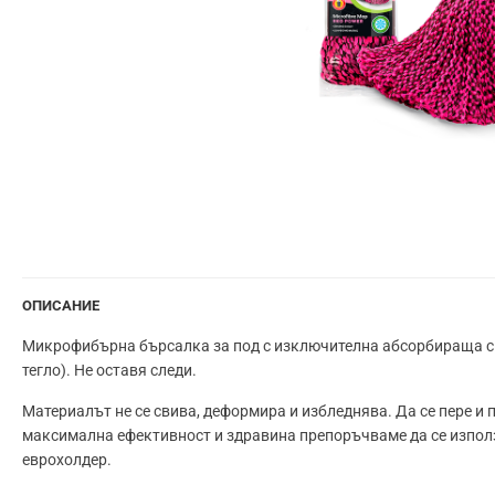
ОПИСАНИЕ
Микрофибърна бърсалка за под с изключителна абсорбираща спо
тегло). Не оставя следи.
Материалът не се свива, деформира и избледнява. Да се пере и 
максимална ефективност и здравина препоръчваме да се използ
еврохолдер.