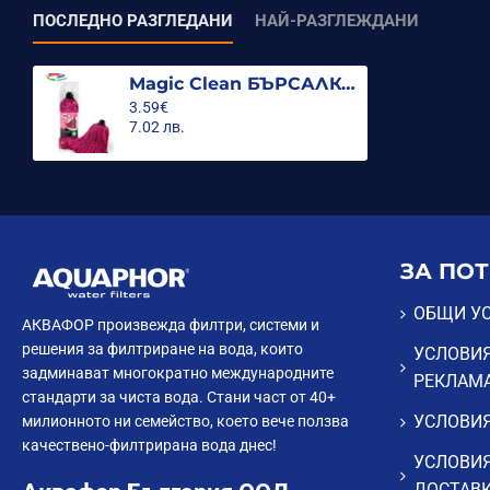
ПОСЛЕДНО РАЗГЛЕДАНИ
НАЙ-РАЗГЛЕЖДАНИ
Magic Clean БЪРСАЛКА PREMIUM Въже микрофибър, Конусна резба, Red и Blue power
3.59€
7.02 лв.
ЗА ПО
ОБЩИ У
АКВАФОР произвежда филтри, системи и
решения за филтриране на вода, които
УСЛОВИЯ
задминават многократно международните
РЕКЛАМ
стандарти за чиста вода. Стани част от 40+
УСЛОВИЯ
милионното ни семейство, което вече ползва
качествено-филтрирана вода днес!
УСЛОВИЯ
ДОСТАВ