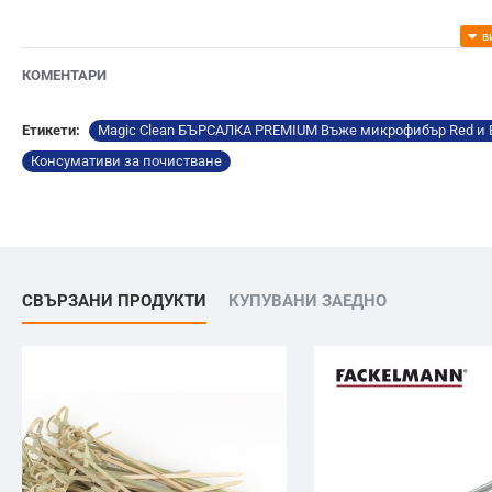
КОМЕНТАРИ
Етикети:
Magic Clean БЪРСАЛКА PREMIUM Въже микрофибър Red и B
Консумативи за почистване
СВЪРЗАНИ ПРОДУКТИ
КУПУВАНИ ЗАЕДНО