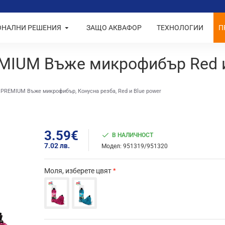
ОНАЛНИ РЕШЕНИЯ
ЗАЩО АКВАФОР
ТЕХНОЛОГИИ
П
IUM Въже микрофибър Red и 
PREMIUM Въже микрофибър, Конусна резба, Red и Blue power
3.59€
В НАЛИЧНОСТ
7.02 лв.
Модел:
951319/951320
Моля, изберете цвят