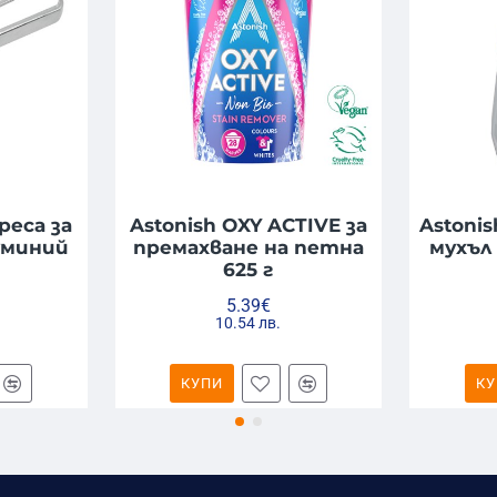
еса за
Astonish OXY ACTIVE за
Astoni
луминий
премахване на петна
мухъл
625 г
5.39€
10.54 лв.
КУПИ
КУ