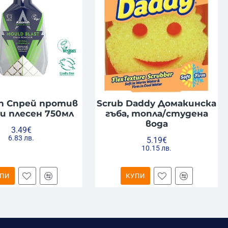
sh Спрей против
Scrub Daddy Домакинска
 и плесен 750мл
гъба, топла/студена
вода
3.49€
6.83 лв.
5.19€
10.15 лв.
ПИ
КУПИ