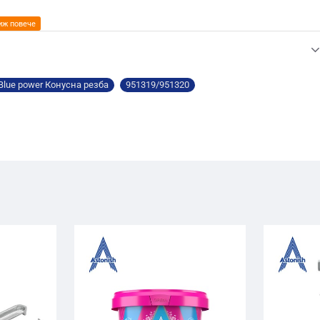
lue power Конусна резба
951319/951320