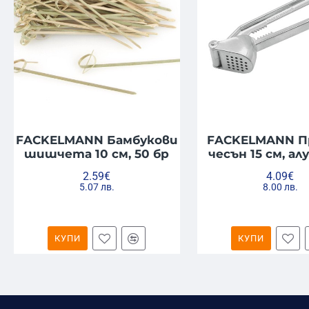
FACKELMANN Бамбукови
FACKELMANN Пр
шишчета 10 см, 50 бр
чесън 15 см, а
2.59€
4.09€
5.07 лв.
8.00 лв.
КУПИ
КУПИ