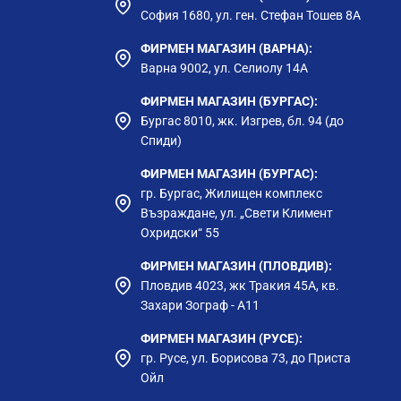
София 1680, ул. ген. Стефан Тошев 8А
ФИРМЕН МАГАЗИН (ВАРНА):
Варна 9002, ул. Селиолу 14А
ФИРМЕН МАГАЗИН (БУРГАС):
Бургас 8010, жк. Изгрев, бл. 94 (до
Спиди)
ФИРМЕН МАГАЗИН (БУРГАС):
гр. Бургас, Жилищен комплекс
Възраждане, ул. „Свети Климент
Охридски“ 55
ФИРМЕН МАГАЗИН (ПЛОВДИВ):
Пловдив 4023, жк Тракия 45А, кв.
Захари Зограф - А11
ФИРМЕН МАГАЗИН (РУСЕ):
гр. Русе, ул. Борисова 73, до Приста
Ойл