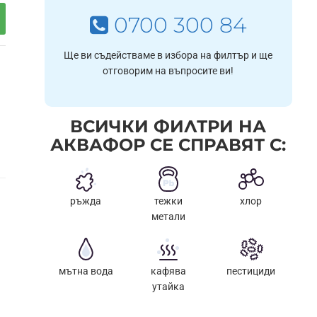
0700 300 84
Ще ви съдействаме в избора на филтър и ще
отговорим на въпросите ви!
ВСИЧКИ ФИЛТРИ НА
АКВАФОР СЕ СПРАВЯТ С:
ръжда
тежки
хлор
метали
мътна вода
кафява
пестициди
утайка