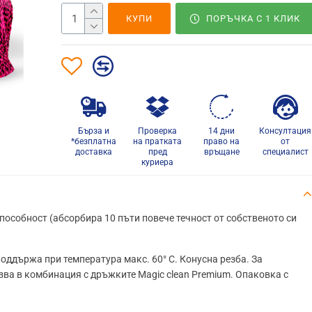
КУПИ
ПОРЪЧКА С 1 КЛИК
Бърза и
Проверка
14 дни
Консултация
*безплатна
на пратката
право на
от
доставка
пред
връщане
специалист
куриера
собност (абсорбира 10 пъти повече течност от собственото си
поддържа при температура макс. 60° C. Конусна резба. За
ва в комбинация с дръжките Magic clean Premium. Опаковка с