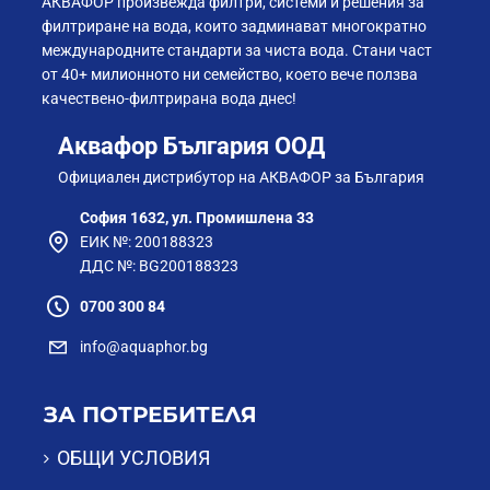
АКВАФОР произвежда филтри, системи и решения за
филтриране на вода, които задминават многократно
международните стандарти за чиста вода. Стани част
от 40+ милионното ни семейство, което вече ползва
качествено-филтрирана вода днес!
Аквафор България ООД
Официален дистрибутор на АКВАФОР за България
София 1632, ул. Промишлена 33
ЕИК №: 200188323
ДДС №: BG200188323
0700 300 84
info@aquaphor.bg
ЗА ПОТРЕБИТЕЛЯ
ОБЩИ УСЛОВИЯ