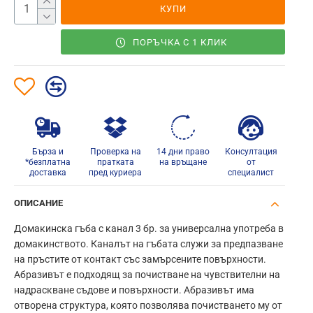
КУПИ
ПОРЪЧКА С 1 КЛИК
Бърза и
Проверка на
14 дни право
Консултация
*безплатна
пратката
на връщане
от
доставка
пред куриера
специалист
ОПИСАНИЕ
Домакинска гъба с канал 3 бр. за универсална употреба в
домакинството. Каналът на гъбата служи за предпазване
на пръстите от контакт със замърсените повърхности.
Абразивът е подходящ за почистване на чувствителни на
надраскване съдове и повърхности. Абразивът има
отворена структура, която позволява почистването му от