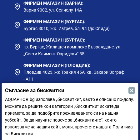
ФИРМЕН МАГАЗИН (ВАРНА):
Варна 9002, ул. Селиолу 14А
ФИРМЕН МАГАЗИН (БУРГАС):
Бургас 8010, жк. Изгрев, бл. 94 (до Спиди)
ФИРМЕН МАГАЗИН (БУРГАС):
гр. Бургас, Жилищен комплекс Възраждане, ул.
„Свети Климент Охридски“ 55
ФИРМЕН МАГАЗИН (ПЛОВДИВ):
Пловдив 4023, жк Тракия 45А, кв. Захари Зограф
- А11
×
Съгласие за бисквитки
ФИРМЕН МАГАЗИН (РУСЕ):
гр. Русе, ул. Борисова 73, до Приста Ойл
AQUAPHOR.bg използва „бисквитки“, както е описано по-долу.
Можете да решите кои категории „бисквитки“ искате да
ФИРМЕН МАГАЗИН (СИЛИСТРА):
приемете, за да подобрите преживяването си на нашия
гр. Силистра, ул. Петър Мутафчиев 75
уебсайт. За да научите повече за „бисквитките“, които
използваме на нашия сайт, моля, прочетете нашата Политика
ЦЕНТРАЛЕН СКЛАД (СОФИЯ):
за Бисквитки.
София 1528, ул. Мюнхен 14