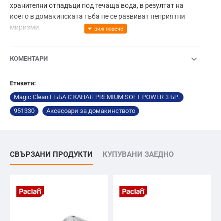
хранителни отпадъци под течаща вода, в резултат на
което в домакинската гъба не се развиват неприятни
миризми.
КОМЕНТАРИ
Етикети:
Magic Clean ГЪБА С КАНАЛ PREMIUM SOFT POWER 3 БР.
951330
Аксесоари за домакинството
СВЪРЗАНИ ПРОДУКТИ
КУПУВАНИ ЗАЕДНО