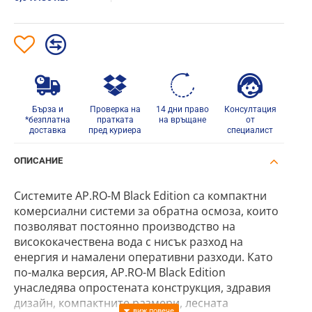
Бърза и
Проверка на
14 дни право
Консултация
*безплатна
пратката
на връщане
от
доставка
пред куриера
специалист
ОПИСАНИЕ
Системите AP.RO-M Black Edition са компактни
комерсиални системи за обратна осмоза, които
позволяват постоянно производство на
висококачествена вода с нисък разход на
енергия и намалени оперативни разходи. Като
по-малка версия, AP.RO-M Black Edition
унаследява опростената конструкция, здравия
дизайн, компактните размери, лесната