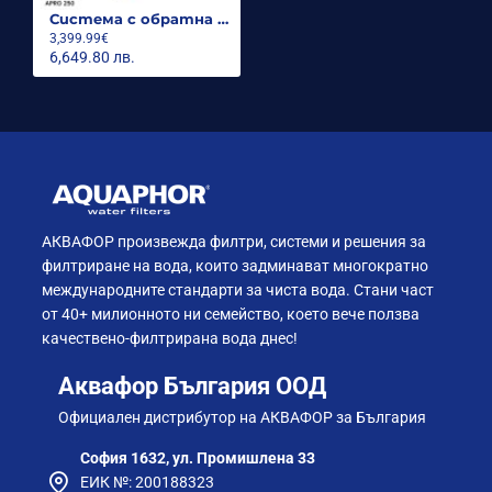
Конструкцията и сборката се прави в
Система с обратна осмоза до 250 литра на час APRO Black Edition 250
производствената фабрика на AQUAPHOR в
3,399.99€
Естония.
6,649.80 лв.
Технически спецификации на AP.RO-M BE
(150-1000 LPH)
AP.RO
AP.RO
AP.RO
A
МОДЕЛ
M BE
M BE
M BE
M
150
250
300
5
АКВАФОР произвежда филтри, системи и решения за
филтриране на вода, които задминават многократно
Поток пермеат,
международните стандарти за чиста вода. Стани част
литри/час (при 25°
150
250
300
5
от 40+ милионното ни семейство, което вече ползва
C)
качествено-филтрирана вода днес!
Аквафор България ООД
Количество
1
1
2
2
мембрани
Официален дистрибутор на АКВАФОР за България
София 1632, ул. Промишлена 33
Размери на
ЕИК №: 200188323
1 x
1 x
2 x
2 