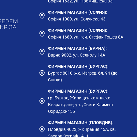
София 1632, ул. Промишлена 33
ФИРМЕН МАГАЗИН (СОФИЯ):
София 1000, ул. Солунска 43
БЕРЕМ
ЪР ЗА
ФИРМЕН МАГАЗИН (СОФИЯ):
София 1680, ул. ген. Стефан Тошев 8А
ФИРМЕН МАГАЗИН (ВАРНА):
Варна 9002, ул. Селиолу 14А
ФИРМЕН МАГАЗИН (БУРГАС):
Бургас 8010, жк. Изгрев, бл. 94 (до
Спиди)
ФИРМЕН МАГАЗИН (БУРГАС):
гр. Бургас, Жилищен комплекс
Възраждане, ул. „Свети Климент
Охридски“ 55
ФИРМЕН МАГАЗИН (ПЛОВДИВ):
Пловдив 4023, жк Тракия 45А, кв.
Захари Зограф - А11