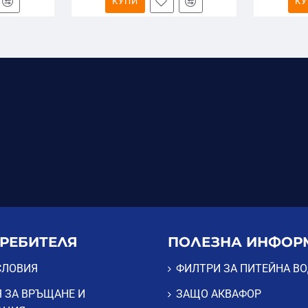
КУПИ
КУ
ФОР B200 / B200 H
 подменят модулите
Аквафор B200
(за стандартна вода).
 подменят модулите
Аквафор B200 H
(ефективно премахват
к).
ТРЕБИТЕЛЯ
ПОЛЕЗНА ИНФОР
СЛОВИЯ
ФИЛТРИ ЗА ПИТЕЙНА В
 ЗА ВРЪЩАНЕ И
ЗАЩО АКВАФОР