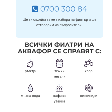
0700 300 84
Ще ви съдействаме в избора на филтър и ще
отговорим на въпросите ви!
ВСИЧКИ ФИЛТРИ НА
АКВАФОР СЕ СПРАВЯТ С:
ръжда
тежки
хлор
метали
мътна вода
кафява
пестициди
утайка