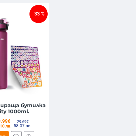
-33 %
ираща бутилка
ity 1000ml.
9.99€
29.69€
58.07 лв.
10 лв.