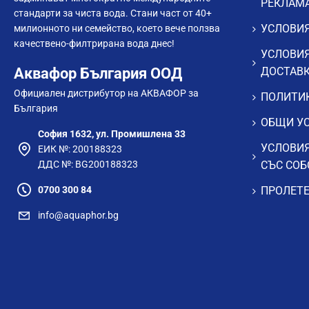
РЕКЛАМ
стандарти за чиста вода. Стани част от 40+
УСЛОВИЯ
милионното ни семейство, което вече ползва
качествено-филтрирана вода днес!
УСЛОВИЯ
Аквафор България ООД
ДОСТАВ
Официален дистрибутор на АКВАФОР за
ПОЛИТИК
България
ОБЩИ УС
София 1632, ул. Промишлена 33
УСЛОВИЯ
ЕИК №: 200188323
ДДС №: BG200188323
СЪС СОБ
0700 300 84
ПРОЛЕТЕ
info@aquaphor.bg