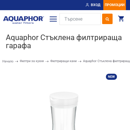
ВХОД
ПРОМОЦИИ
Aquaphor Стъклена филтрираща
гарафа
Филтри за кухня
Филтриращи кани
Aquaphor Стъклена филтриращ
Начало
NEW