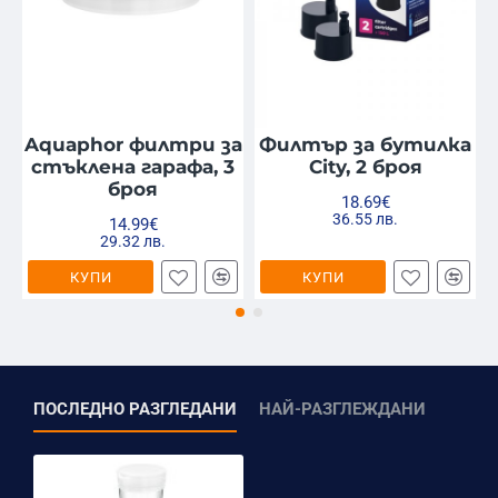
да (без капак и
Миялна машина
филтър)
ПРЕДИМСТВА
Aquaphor филтри за
Филтър за бутилка
Лесна и безопасна смяна на филтъра
стъклена гарафа, 3
City, 2 броя
Побира се удобно в хладилника
броя
Запазва естествените минерали във водата
18.69€
36.55 лв.
Екологичен материал с дълъг живот
14.99€
29.32 лв.
КУПИ
КУПИ
ПОСЛЕДНО РАЗГЛЕДАНИ
НАЙ-РАЗГЛЕЖДАНИ