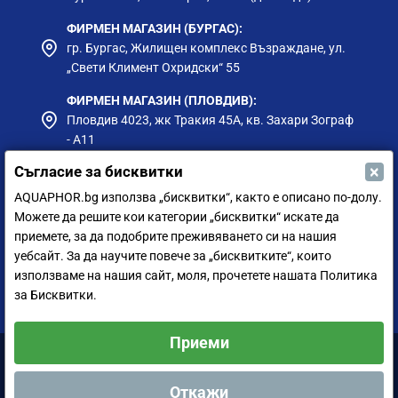
ФИРМЕН МАГАЗИН (БУРГАС):
гр. Бургас, Жилищен комплекс Възраждане, ул.
„Свети Климент Охридски“ 55
ФИРМЕН МАГАЗИН (ПЛОВДИВ):
Пловдив 4023, жк Тракия 45А, кв. Захари Зограф
- А11
×
Съгласие за бисквитки
ФИРМЕН МАГАЗИН (РУСЕ):
гр. Русе, ул. Борисова 73, до Приста Ойл
AQUAPHOR.bg използва „бисквитки“, както е описано по-долу.
Можете да решите кои категории „бисквитки“ искате да
ФИРМЕН МАГАЗИН (СИЛИСТРА):
приемете, за да подобрите преживяването си на нашия
гр. Силистра, ул. Петър Мутафчиев 75
уебсайт. За да научите повече за „бисквитките“, които
използваме на нашия сайт, моля, прочетете нашата Политика
ЦЕНТРАЛЕН СКЛАД (СОФИЯ):
за Бисквитки.
София 1528, ул. Мюнхен 14
Приеми
Аквафор България ООД © 2011-2024 Всички права запазени.
Откажи