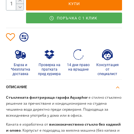
КУПИ
ПОРЪЧКА С 1 КЛИК
Бърза и
Проверка на
14 дни право
Консултация
*безплатна
пратката
на връщане
от
доставка
пред куриера
специалист
ОПИСАНИЕ
Стъклената филтрираща гарафа Aquaphor
е стилно стъклено
решение за пречистване и кондициониране на студена
чешмяна вода директно преди сервиране. Подходяща за
всекидневна употреба у дома или в офиса.
Каната е изработена от
висококачествено стъкло без кадмий
и олово
. Корпусът е подходящ за миялна машина (без капака и