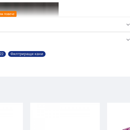
22
Филтриращи кани