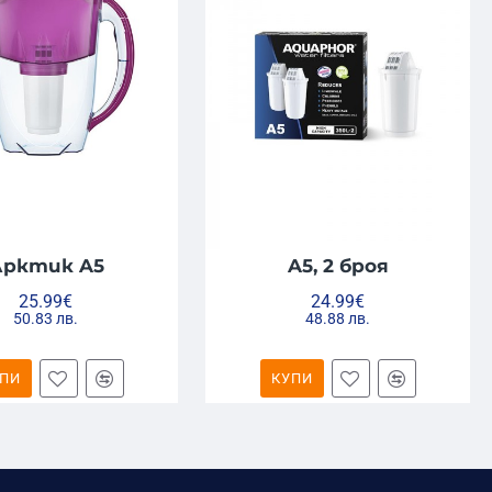
Арктик A5
A5, 2 броя
25.99€
24.99€
50.83 лв.
48.88 лв.
ПИ
КУПИ