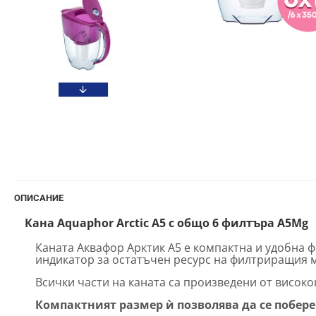
ОПИСАНИЕ
Кана
Aquaphor
Arctic
А5 с общо 6 филтъра А5Mg
Каната Аквафор Арктик A5 е компактна и удобна ф
индикатор за остатъчен ресурс на филтриращия 
Всички части на каната са произведени от висок
Компактният размер ѝ позволява да се побере