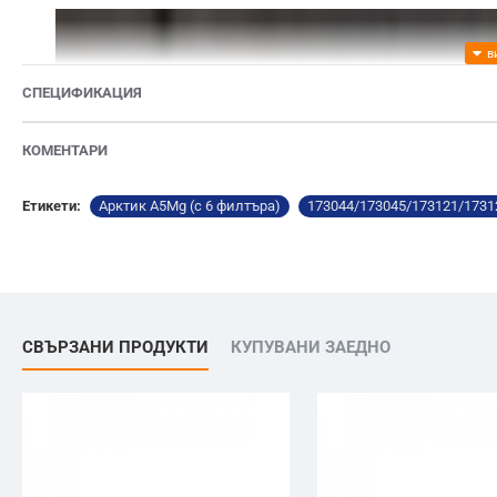
СПЕЦИФИКАЦИЯ
КОМЕНТАРИ
Етикети:
Арктик A5Mg (с 6 филтъра)
173044/173045/173121/1731
СВЪРЗАНИ ПРОДУКТИ
КУПУВАНИ ЗАЕДНО