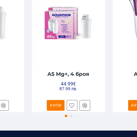
A5 Mg+, 4 броя
44.99€
87.99 лв.
КУПИ
КУ
итки
и не съдържат Бисфенол-А или фталати.
най-вредните примеси в чешмяната вода
. Те включват: