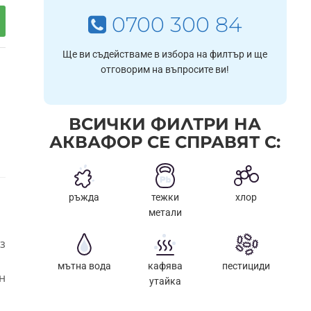
0700 300 84
Ще ви съдействаме в избора на филтър и ще
отговорим на въпросите ви!
ВСИЧКИ ФИЛТРИ НА
АКВАФОР СЕ СПРАВЯТ С:
ръжда
тежки
хлор
метали
 защита от прах, както и механичен
мътна вода
кафява
пестициди
анителни продукти.
утайка