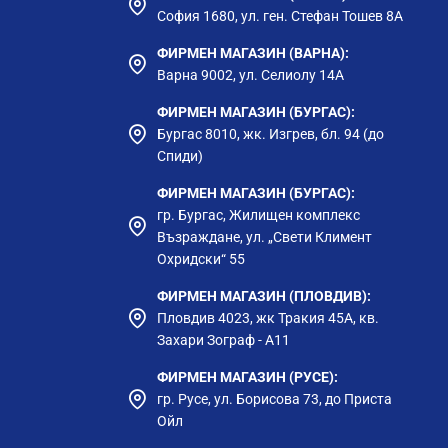
София 1680, ул. ген. Стефан Тошев 8А
ФИРМЕН МАГАЗИН (ВАРНА):
СЕЦА. АКО СТЕ ПОВЕЧЕ, ФИЛТЪРЪТ
Варна 9002, ул. Селиолу 14А
Е ТРЯБВА ДА СЕ ИЗПОЛЗВА ПОВЕЧЕ
ФИРМЕН МАГАЗИН (БУРГАС):
Бургас 8010, жк. Изгрев, бл. 94 (до
АСТ НА КАНАТА НЯМА ДА ПОПАДНЕ
Спиди)
НТРАЦИИ НА ВРЕДНИ ВЕЩЕСТВА.
ФИРМЕН МАГАЗИН (БУРГАС):
ИЛНО ЗАМЪРСЕНА (НАПРИМЕР СЛЕД
гр. Бургас, Жилищен комплекс
МЕНИ.
Възраждане, ул. „Свети Климент
. ТОВА ЛЕСНО МОЖЕ ДА СЕ ОПРАВИ
Охридски“ 55
ЪЗДУХА ДА ИЗЛЕЗНЕ. ВЪВ ВОДАТА
ПРОТИЧА ПРЕЗ ФИЛТЪРА. ТОВА Е
ФИРМЕН МАГАЗИН (ПЛОВДИВ):
ЕЩЕНИЯТА Е МНОГО ПО-ВИСОКА ОТ
Пловдив 4023, жк Тракия 45А, кв.
Захари Зограф - А11
ИЗЛЕЕТЕ В КАНАЛА.
ФИРМЕН МАГАЗИН (РУСЕ):
ТРИРАЙТЕ ДВЕ КАНИ ВОДА.
гр. Русе, ул. Борисова 73, до Приста
Ойл