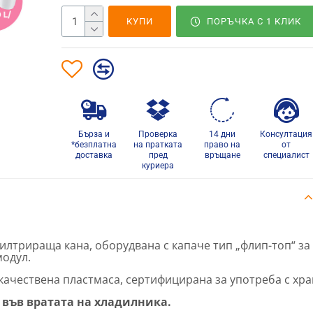
КУПИ
ПОРЪЧКА С 1 КЛИК
Бърза и
Проверка
14 дни
Консултация
*безплатна
на пратката
право на
от
доставка
пред
връщане
специалист
куриера
илтрираща кана, оборудвана с капаче тип „флип-топ“ за
модул.
окачествена пластмаса, сертифицирана за употреба с хр
 във вратата на хладилника.