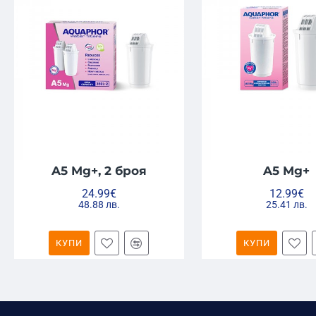
A5 Mg+, 2 броя
A5 Mg+
24.99€
12.99€
48.88 лв.
25.41 лв.
КУПИ
КУПИ
Всички части
са
подходящи за контакт с храна и нап
Сменяемите
филтри на Аквафор драстично намалят 
Седименти като ръжда, пясък, кал, полен