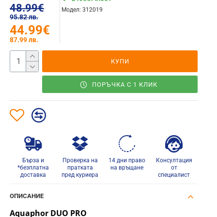
48.99€
Модел:
312019
95.82 лв.
44.99€
87.99 лв.
КУПИ
ПОРЪЧКА С 1 КЛИК
Бърза и
Проверка на
14 дни право
Консултация
*безплатна
пратката
на връщане
от
доставка
пред куриера
специалист
ОПИСАНИЕ
Aquaphor DUO PRO