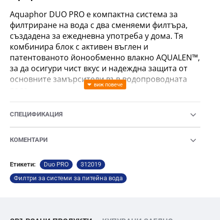
Aquaphor DUO PRO е компактна система за
филтриране на вода с двa сменяеми филтъра,
създадена за ежедневна употреба у дома. Тя
комбинира блок с активен въглен и
патентованото йонообменно влакно AQUALEN™,
за да осигури чист вкус и надеждна защита от
основните замърсители във водопроводната
вода.
Системата премахва:
СПЕЦИФИКАЦИЯ
активен хлор
тежки метали
КОМЕНТАРИ
органични съединения
пестициди
Етикети:
Duo PRO
312019
нитрати/нитрити и арсен
Филтри за системи за питейна вода
Същевременно системата запазва естествения
минерален баланс на водата за пиене и готвене.
Дебитът е 1.5 л/мин — достатъчно за удобно