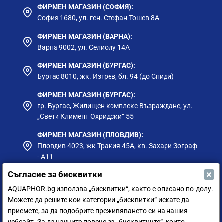
ФИРМЕН МАГАЗИН (СОФИЯ):
София 1680, ул. ген. Стефан Тошев 8А
ФИРМЕН МАГАЗИН (ВАРНА):
Варна 9002, ул. Селиолу 14А
ФИРМЕН МАГАЗИН (БУРГАС):
Бургас 8010, жк. Изгрев, бл. 94 (до Спиди)
ФИРМЕН МАГАЗИН (БУРГАС):
гр. Бургас, Жилищен комплекс Възраждане, ул.
„Свети Климент Охридски“ 55
ФИРМЕН МАГАЗИН (ПЛОВДИВ):
Пловдив 4023, жк Тракия 45А, кв. Захари Зограф
- А11
×
Съгласие за бисквитки
ФИРМЕН МАГАЗИН (РУСЕ):
гр. Русе, ул. Борисова 73, до Приста Ойл
AQUAPHOR.bg използва „бисквитки“, както е описано по-долу.
Можете да решите кои категории „бисквитки“ искате да
ФИРМЕН МАГАЗИН (СИЛИСТРА):
приемете, за да подобрите преживяването си на нашия
гр. Силистра, ул. Петър Мутафчиев 75
уебсайт. За да научите повече за „бисквитките“, които