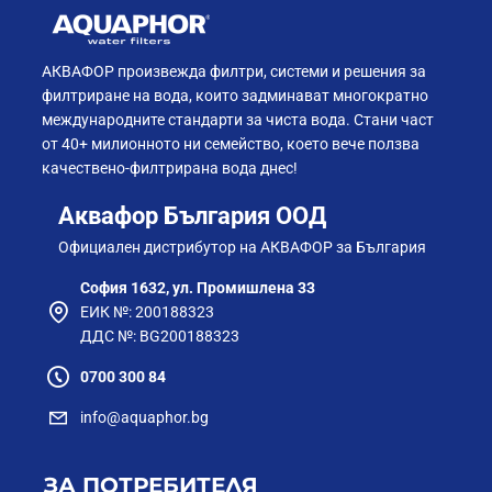
АКВАФОР произвежда филтри, системи и решения за
филтриране на вода, които задминават многократно
международните стандарти за чиста вода. Стани част
от 40+ милионното ни семейство, което вече ползва
качествено-филтрирана вода днес!
Аквафор България ООД
Официален дистрибутор на АКВАФОР за България
София 1632, ул. Промишлена 33
ЕИК №: 200188323
ДДС №: BG200188323
0700 300 84
info@aquaphor.bg
ЗА ПОТРЕБИТЕЛЯ