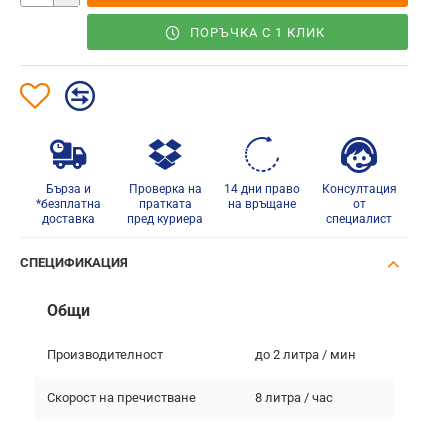
ПОРЪЧКА С 1 КЛИК
Бърза и
Проверка на
14 дни право
Консултация
*безплатна
пратката
на връщане
от
доставка
пред куриера
специалист
СПЕЦИФИКАЦИЯ
Общи
Производителност
до 2 литра / мин
Скорост на пречистване
8 литра / час