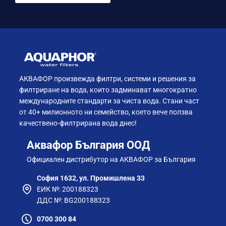
АКВАФОР произвежда филтри, системи и решения за
филтриране на вода, които задминават многократно
международните стандарти за чиста вода. Стани част
от 40+ милионното ни семейство, което вече ползва
качествено-филтрирана вода днес!
Аквафор България ООД
Официален дистрибутор на АКВАФОР за България
София 1632, ул. Промишлена 33
ЕИК №: 200188323
ДДС №: BG200188323
0700 300 84