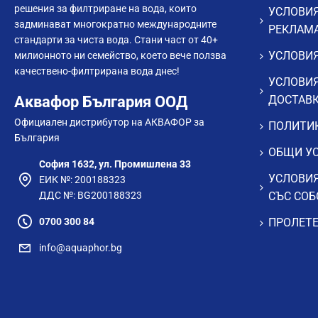
решения за филтриране на вода, които
УСЛОВИЯ
задминават многократно международните
РЕКЛАМ
стандарти за чиста вода. Стани част от 40+
УСЛОВИЯ
милионното ни семейство, което вече ползва
качествено-филтрирана вода днес!
УСЛОВИЯ
Аквафор България ООД
ДОСТАВ
Официален дистрибутор на АКВАФОР за
ПОЛИТИК
България
ОБЩИ УС
София 1632, ул. Промишлена 33
УСЛОВИЯ
ЕИК №: 200188323
ДДС №: BG200188323
СЪС СОБ
0700 300 84
ПРОЛЕТЕ
info@aquaphor.bg