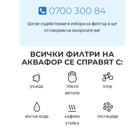
0700 300 84
Ще ви съдействаме в избора на филтър и ще
отговорим на въпросите ви!
ВСИЧКИ ФИЛТРИ НА
АКВАФОР СЕ СПРАВЯТ С:
ръжда
тежки
хлор
метали
мътна вода
кафява
пестициди
утайка