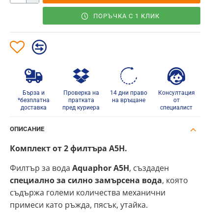
ПОРЪЧКА С 1 КЛИК
Бърза и
Проверка на
14 дни право
Консултация
*безплатна
пратката
на връщане
от
доставка
пред куриера
специалист
ОПИСАНИЕ
Комплект от 2 филтъра A5H.
Филтър за вода
Aquaphor A5
H
, създаден
специално за силно замърсена вода
, която
съдържа големи количества механични
примеси като ръжда, пясък, утайка.