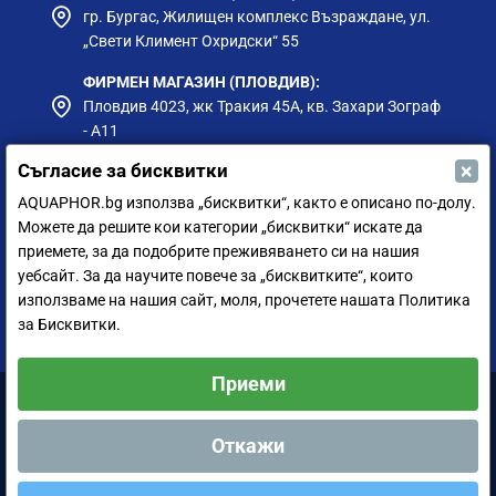
гр. Бургас, Жилищен комплекс Възраждане, ул.
„Свети Климент Охридски“ 55
ФИРМЕН МАГАЗИН (ПЛОВДИВ):
Пловдив 4023, жк Тракия 45А, кв. Захари Зограф
- А11
×
Съгласие за бисквитки
ФИРМЕН МАГАЗИН (РУСЕ):
гр. Русе, ул. Борисова 73, до Приста Ойл
AQUAPHOR.bg използва „бисквитки“, както е описано по-долу.
Можете да решите кои категории „бисквитки“ искате да
ФИРМЕН МАГАЗИН (СИЛИСТРА):
приемете, за да подобрите преживяването си на нашия
гр. Силистра, ул. Петър Мутафчиев 75
уебсайт. За да научите повече за „бисквитките“, които
използваме на нашия сайт, моля, прочетете нашата Политика
ЦЕНТРАЛЕН СКЛАД (СОФИЯ):
за Бисквитки.
София 1528, ул. Мюнхен 14
Приеми
Аквафор България ООД © 2011-2024 Всички права запазени.
Откажи