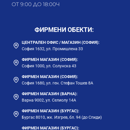
ОТ 9:00 ДО 18:00Ч
от йонообменна смола и патентован
микрофибър от аквален. Той прави две неща:
селективно задържа тежките метали и помага
на водата да се разпредели равномерно по
ФИРМЕНИ ОБЕКТИ:
целия модул за най-бързо и ефективно
филтриране.
ЦЕНТРАЛЕН ОФИС / МАГАЗИН (СОФИЯ):
Среброто активно се бори с бактерии в самия
София 1632, ул. Промишлена 33
модул, но в същото време не се отмива в
ФИРМЕН МАГАЗИН (СОФИЯ):
пречистената вода. То е здраво фиксирано
София 1000, ул. Солунска 43
върху специално влакно и следователно е
абсолютно безопасно.
ФИРМЕН МАГАЗИН (СОФИЯ):
София 1680, ул. ген. Стефан Тошев 8А
ФИРМЕН МАГАЗИН (ВАРНА):
Варна 9002, ул. Селиолу 14А
ФИРМЕН МАГАЗИН (БУРГАС):
Бургас 8010, жк. Изгрев, бл. 94 (до Спиди)
ФИРМЕН МАГАЗИН (БУРГАС):