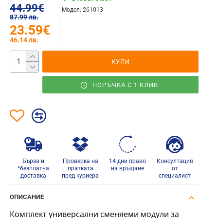
44.99€
Модел:
261013
87.99 лв.
23.59€
46.14 лв.
КУПИ
ПОРЪЧКА С 1 КЛИК
Бърза и
Проверка на
14 дни право
Консултация
*безплатна
пратката
на връщане
от
доставка
пред куриера
специалист
ОПИСАНИЕ
Комплект универсални сменяеми модули за