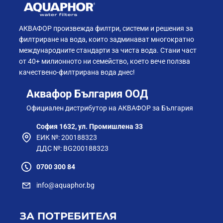
АКВАФОР произвежда филтри, системи и решения за
филтриране на вода, които задминават многократно
международните стандарти за чиста вода. Стани част
от 40+ милионното ни семейство, което вече ползва
качествено-филтрирана вода днес!
Аквафор България ООД
Официален дистрибутор на АКВАФОР за България
София 1632, ул. Промишлена 33
ЕИК №: 200188323
ДДС №: BG200188323
0700 300 84
info@aquaphor.bg
ЗА ПОТРЕБИТЕЛЯ