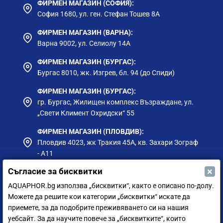
ФИРМЕН МАГАЗИН (СОФИЯ):
София 1680, ул. ген. Стефан Тошев 8А
ФИРМЕН МАГАЗИН (ВАРНА):
Варна 9002, ул. Селиолу 14А
ФИРМЕН МАГАЗИН (БУРГАС):
Бургас 8010, жк. Изгрев, бл. 94 (до Спиди)
ФИРМЕН МАГАЗИН (БУРГАС):
гр. Бургас, Жилищен комплекс Възраждане, ул.
„Свети Климент Охридски“ 55
ФИРМЕН МАГАЗИН (ПЛОВДИВ):
Пловдив 4023, жк Тракия 45А, кв. Захари Зограф
- А11
×
Съгласие за бисквитки
ФИРМЕН МАГАЗИН (РУСЕ):
гр. Русе, ул. Борисова 73, до Приста Ойл
AQUAPHOR.bg използва „бисквитки“, както е описано по-долу.
Можете да решите кои категории „бисквитки“ искате да
ФИРМЕН МАГАЗИН (СИЛИСТРА):
приемете, за да подобрите преживяването си на нашия
гр. Силистра, ул. Петър Мутафчиев 75
уебсайт. За да научите повече за „бисквитките“, които