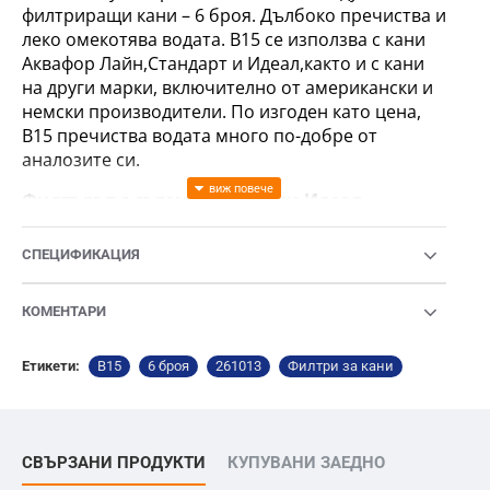
филтриращи кани – 6 броя. Дълбоко пречиства и
леко омекотява водата. B15 се използва с кани
Аквафор Лайн,Стандарт и Идеал,както и с кани
на други марки, включително от американски и
немски производители. По изгоден като цена,
В15 пречиства водата много по-добре от
аналозите си.
Филтърът е съвместин с кани Идеал,
Стандарт, Лайн и кани на други
производители, използващи филтри „Brita
СПЕЦИФИКАЦИЯ
Classic“
Преди използването на нов филтриращ модул,
КОМЕНТАРИ
той следва да се накисне във вода, както е
описано в инструкцията.
Етикети:
B15
6 броя
261013
Филтри за кани
ВНИМАНИЕ: B15 (B100-15) не е съвместим с
кани, използващи филтри A5 / B5 (B100-5)!
Диаметърът на B15 е 5см, докато A5 / B5 е с
СВЪРЗАНИ ПРОДУКТИ
КУПУВАНИ ЗАЕДНО
диаметър 7см.