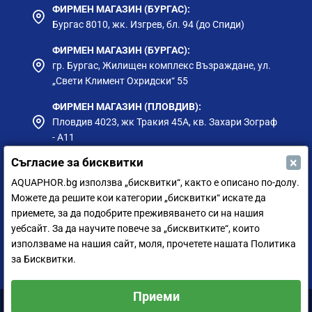
ФИРМЕН МАГАЗИН (БУРГАС):
Бургас 8010, жк. Изгрев, бл. 94 (до Спиди)
ФИРМЕН МАГАЗИН (БУРГАС):
гр. Бургас, Жилищен комплекс Възраждане, ул.
„Свети Климент Охридски“ 55
ФИРМЕН МАГАЗИН (ПЛОВДИВ):
Пловдив 4023, жк Тракия 45А, кв. Захари Зограф
- А11
×
Съгласие за бисквитки
ФИРМЕН МАГАЗИН (РУСЕ):
гр. Русе, ул. Борисова 73, до Приста Ойл
AQUAPHOR.bg използва „бисквитки“, както е описано по-долу.
Можете да решите кои категории „бисквитки“ искате да
ФИРМЕН МАГАЗИН (СИЛИСТРА):
приемете, за да подобрите преживяването си на нашия
гр. Силистра, ул. Петър Мутафчиев 75
уебсайт. За да научите повече за „бисквитките“, които
използваме на нашия сайт, моля, прочетете нашата Политика
ЦЕНТРАЛЕН СКЛАД (СОФИЯ):
за Бисквитки.
София 1528, ул. Мюнхен 14
Приеми