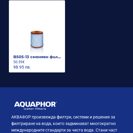
B505-13 сменяен филтър за Викинг Мини
50.59€
98.95 лв.
АКВАФОР произвежда филтри, системи и решения за
филтриране на вода, които задминават многократно
международните стандарти за чиста вода. Стани част