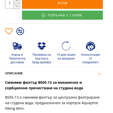
КУПИ
ПОРЪЧКА С 1 КЛИК
Бърза и
Проверка на
14 дни право
Консултация
*безплатна
пратката
на връщане
от
доставка
пред куриера
специалист
ОПИСАНИЕ
Сменяем филтър B505-13 за механично и
сорбционно пречистване на студена вода
B505-13 е сменяем филтър за централно филтриране
на студена вода, предназначен за корпуси Aquaphor
Viking Mini.