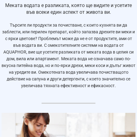
желязо и манган.
Меката водата е разликата, която ще видите и усетите
По-малко котлен камък
— омекотяването на
във всеки един аспект от живота ви.
водата спомага за намаляване на отлаганията по
нагреватели, тръби, смесители и домакински уреди.
Търсите ли продукти за почистване, с които кухнята ви да
Лесна регенерация
— филтриращите свойства на
заблести, или перилен препарат, който запазва дрехите ви меки и
омекотителя се възстановяват чрез регенерация
с ярки цветове? Проблемът може да не е от продуктите, ами от
със сол и вода, без нужда от честа подмяна на
във водата ви. С омекотителните системи на водата от
модули.
AQUAPHOR, вие ще усетите разликата от меката вода в целия си
Икономична поддръжка
— системата използва
дом, вила или апартамент. Меката вода не означава само по-
регенерация на йонообменната смола, което
вкусна питейна вода, но и по-ярки дрехи, меки коси и дълъг живот
намалява нуждата от редовна смяна на скъпи
на уредите ви. Омекотената вода увеличава почистващото
консумативи.
действие на сапуна и други детергенти, с което значително се
Защита от преливане
— системата разполага с
увеличава тяхната ефективност и ефикасност.
предпазен механизъм, който подпомага
безопасната ѝ работа.
Подходяща за цялото жилище
— комплектът е
предназначен за обработка на водата още на входа
на инсталацията.
КОМПЛЕКТЪТ ВКЛЮЧВА