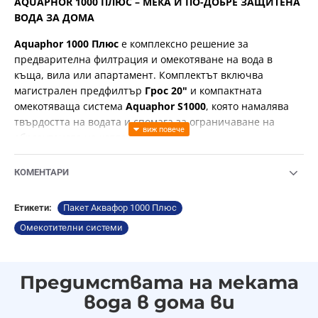
AQUAPHOR 1000 ПЛЮС – МЕКА И ПО-ДОБРЕ ЗАЩИТЕНА
ВОДА ЗА ДОМА
Aquaphor 1000 Плюс
е комплексно решение за
предварителна филтрация и омекотяване на вода в
къща, вила или апартамент. Комплектът включва
магистрален предфилтър
Грос 20"
и компактната
омекотяваща система
Aquaphor S1000
, която намалява
твърдостта на водата и спомага за ограничаване на
образуването на котлен камък.
Системата е подходяща за домакинства, които търсят по-
КОМЕНТАРИ
мека вода, по-добра защита на водопроводната
инсталация и по-надеждна работа на уреди като бойлер,
Етикети:
Пакет Аквафор 1000 Плюс
пералня, съдомиялна, кафе машина и други уреди,
работещи с вода.
Омекотителни системи
ОСНОВНИ ПРЕДИМСТВА
Предимствата на меката
Комбинирана филтрация
— предфилтърът Gross
20" задържа механични неразтворими примеси, а
вода в дома ви
системата S1000 намалява соли на твърдостта,