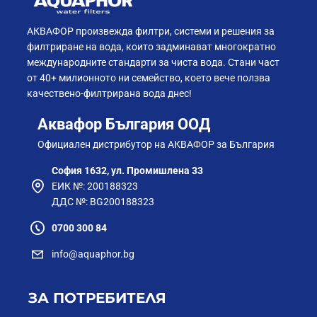
АКВАФОР произвежда филтри, системи и решения за
филтриране на вода, които задминават многократно
международните стандарти за чиста вода. Стани част
от 40+ милионното ни семейство, което вече ползва
качествено-филтрирана вода днес!
Аквафор България ООД
Официален дистрибутор на АКВАФОР за България
София 1632, ул. Промишлена 33
ЕИК №: 200188323
ДДС №: BG200188323
0700 300 84
info@aquaphor.bg
ЗА ПОТРЕБИТЕЛЯ