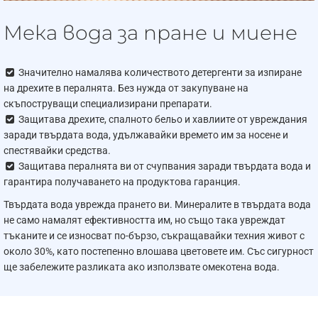
Мека вода за пране и миене
Значително намалява количеството детергенти за изпиране
на дрехите в пералнята. Без нужда от закупуване на
скъпоструващи специализирани препарати.
Защитава дрехите, спалното бельо и хавлиите от увреждания
заради твърдата вода, удължавайки времето им за носене и
спестявайки средства.
Защитава пералнята ви от счупвания заради твърдата вода и
гарантира получаването на продуктова гаранция.
Твърдата вода уврежда прането ви. Минералите в твърдата вода
не само намалят ефективността им, но също така увреждат
тъканите и се износват по-бързо, съкращавайки техния живот с
около 30%, като постепенно влошава цветовете им. Със сигурност
ще забележите разликата ако използвате омекотена вода.