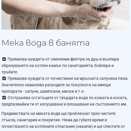
Мека вода в банята
Премахва нуждата от сменяеми филтри за душ и възпира
образуването на котлен камък по санитарията, бойлера и
тръбите.
Премахва нуждата от почистване на мръсната сапунена пяна.
Значително намалява разходите за покупката на миещи
препарати - сапуни, шампоани, маски и т.н.
Отстранява остатъците от твърдата вода по кожата и косата,
предпазвайки ги от изсушаване и влошаване на състоянието им.
Предимствата на меката вода ще проблеснат през чистите
стъкла, санитария и покрития. Няма да губите време в
почистването на котлените отлагания (накипи) и ще спестите от