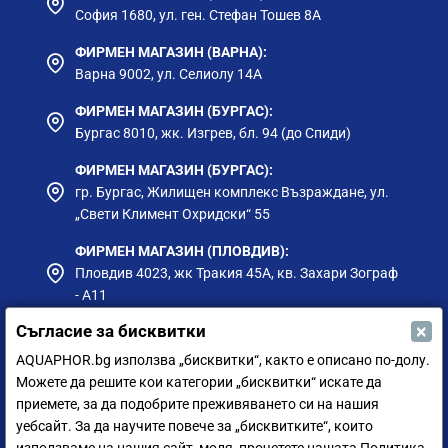
София 1680, ул. ген. Стефан Тошев 8А
ФИРМЕН МАГАЗИН (ВАРНА):
Варна 9002, ул. Селиолу 14А
ФИРМЕН МАГАЗИН (БУРГАС):
Бургас 8010, жк. Изгрев, бл. 94 (до Спиди)
ФИРМЕН МАГАЗИН (БУРГАС):
гр. Бургас, Жилищен комплекс Възраждане, ул.
„Свети Климент Охридски“ 55
ФИРМЕН МАГАЗИН (ПЛОВДИВ):
Пловдив 4023, жк Тракия 45А, кв. Захари Зограф
- А11
×
Съгласие за бисквитки
ФИРМЕН МАГАЗИН (РУСЕ):
гр. Русе, ул. Борисова 73, до Приста Ойл
AQUAPHOR.bg използва „бисквитки“, както е описано по-долу.
Можете да решите кои категории „бисквитки“ искате да
ФИРМЕН МАГАЗИН (СИЛИСТРА):
приемете, за да подобрите преживяването си на нашия
гр. Силистра, ул. Петър Мутафчиев 75
уебсайт. За да научите повече за „бисквитките“, които