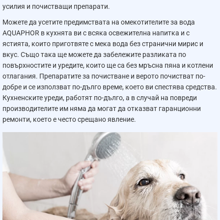
При стандартна регенерация системата използва
усилия и почистващи препарати.
приблизително 3 кг сол, 67–97 литра вода и около 40
Можете да усетите предимствата на омекотителите за вода
минути за възстановяване на работния капацитет.
AQUAPHOR в кухнята ви с всяка освежителна напитка и с
ястията, които приготвяте с мека вода без странични мирис и
ЗА КОГО Е ПОДХОДЯЩ AQUAPHOR 1000
ПЛЮС
?
вкус. Също така ще можете да забележите разликата по
домакинства с твърда вода;
повърхностите и уредите, които ще са без мръсна пяна и котлени
къщи, вили и апартаменти;
отлагания. Препаратите за почистване и верото почистват по-
семейства, които искат да намалят котления камък
добре и се използват по-дълго време, което ви спестява средства.
в инсталацията;
Кухненските уреди, работят по-дълго, а в случай на повреди
потребители, които търсят готов комплект с
производителите им няма да могат да отказват гаранционни
предфилтрация и омекотяване;
ремонти, което е често срещано явление.
домове с бойлер, пералня, съдомиялна, кафе
машина и други уреди, чувствителни към твърда
вода.
С
Aquaphor 1000 Плюс
получавате практично решение
за по-мека вода, по-малко отлагания и по-добра защита
на водопроводната система и домакинските уреди.