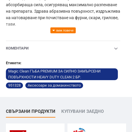
абсорбираща сила, осигуряващ максимално разпенване
на препарата. Здрава абразивна повърхност, издръжлива
на натоварване при почистване на фурни, скари, грилове,
тави.
КОМЕНТАРИ
Етикети:
Magic Clean ГЪБА PREMIUM ЗА СИЛНО ЗАМЪРСЕНИ
ПОВЪРХНОСТИ HEAVY DUTY CLEAN 2 БР.
951328
Аксесоари за домакинството
СВЪРЗАНИ ПРОДУКТИ
КУПУВАНИ ЗАЕДНО