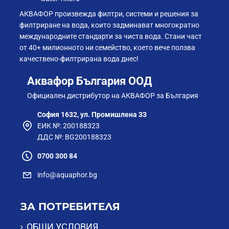
АКВАФОР произвежда филтри, системи и решения за
филтриране на вода, които задминават многократно
международните стандарти за чиста вода. Стани част
от 40+ милионното ни семейство, което вече ползва
качествено-филтрирана вода днес!
Аквафор България ООД
Официален дистрибутор на АКВАФОР за България
София 1632, ул. Промишлена 33
ЕИК №: 200188323
ДДС №: BG200188323
0700 300 84
info@aquaphor.bg
ЗА ПОТРЕБИТЕЛЯ
ОБЩИ УСЛОВИЯ