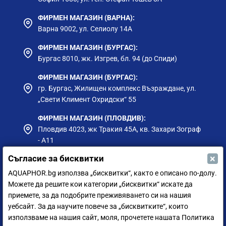
ФИРМЕН МАГАЗИН (ВАРНА):
Варна 9002, ул. Селиолу 14А
ФИРМЕН МАГАЗИН (БУРГАС):
Бургас 8010, жк. Изгрев, бл. 94 (до Спиди)
ФИРМЕН МАГАЗИН (БУРГАС):
гр. Бургас, Жилищен комплекс Възраждане, ул.
„Свети Климент Охридски“ 55
ФИРМЕН МАГАЗИН (ПЛОВДИВ):
Пловдив 4023, жк Тракия 45А, кв. Захари Зограф
- А11
×
Съгласие за бисквитки
ФИРМЕН МАГАЗИН (РУСЕ):
гр. Русе, ул. Борисова 73, до Приста Ойл
AQUAPHOR.bg използва „бисквитки“, както е описано по-долу.
Можете да решите кои категории „бисквитки“ искате да
ФИРМЕН МАГАЗИН (СИЛИСТРА):
приемете, за да подобрите преживяването си на нашия
гр. Силистра, ул. Петър Мутафчиев 75
уебсайт. За да научите повече за „бисквитките“, които
използваме на нашия сайт, моля, прочетете нашата Политика
ЦЕНТРАЛЕН СКЛАД (СОФИЯ):