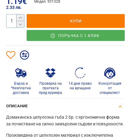
1.19€
Модел:
951328
2.33 лв.
КУПИ
ПОРЪЧКА С 1 КЛИК
Бърза и
Проверка на
14 дни право
Консултация
*безплатна
пратката
на връщане
от
доставка
пред куриера
специалист
ОПИСАНИЕ
Домакинска целулозна гъба 2 бр. с ергономична форма
за почистване на силно замърсени съдове и повърхности.
Произведена от целулозен материал с изключителна