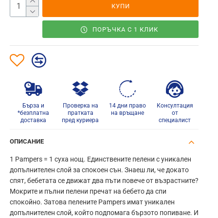
КУПИ
ПОРЪЧКА С 1 КЛИК
Бърза и
Проверка на
14 дни право
Консултация
*безплатна
пратката
на връщане
от
доставка
пред куриера
специалист
ОПИСАНИЕ
1 Pampers = 1 суха нощ. Единствените пелени с уникален
допълнителен слой за спокоен сън. Знаеш ли, че докато
спят, бебетата се движат два пъти повече от възрастните?
Мокрите и пълни пелени пречат на бебето да спи
спокойно. Затова пелените Pampers имат уникален
допълнителен слой, който подпомага бързото попиване. И