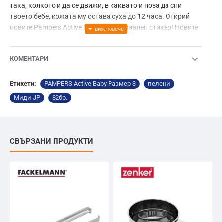
така, колкото и да се движи, в каквато и поза да спи
твоето бебе, кожата му остава суха до 12 часа. Открий
новите Pampers Active Baby със специален стикер! Новите
Pampers Active Baby вече са с двойна преграда срещу
протичане* за по-добра защита през цялата нощ.
КОМЕНТАРИ
*в сравнение с предходните Active Baby, налични до
размер 5
Етикети:
PAMPERS Active Baby Размер 3
пелени
Миди JP
82бр.
СВЪРЗАНИ ПРОДУКТИ