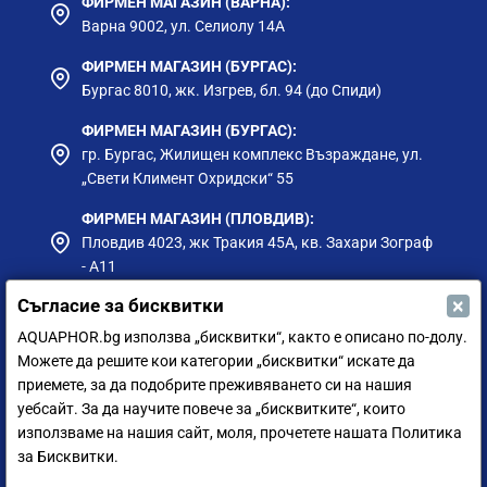
ФИРМЕН МАГАЗИН (ВАРНА):
Варна 9002, ул. Селиолу 14А
ФИРМЕН МАГАЗИН (БУРГАС):
Бургас 8010, жк. Изгрев, бл. 94 (до Спиди)
ФИРМЕН МАГАЗИН (БУРГАС):
гр. Бургас, Жилищен комплекс Възраждане, ул.
„Свети Климент Охридски“ 55
ФИРМЕН МАГАЗИН (ПЛОВДИВ):
Пловдив 4023, жк Тракия 45А, кв. Захари Зограф
- А11
×
Съгласие за бисквитки
ФИРМЕН МАГАЗИН (РУСЕ):
гр. Русе, ул. Борисова 73, до Приста Ойл
AQUAPHOR.bg използва „бисквитки“, както е описано по-долу.
Можете да решите кои категории „бисквитки“ искате да
ФИРМЕН МАГАЗИН (СИЛИСТРА):
приемете, за да подобрите преживяването си на нашия
гр. Силистра, ул. Петър Мутафчиев 75
уебсайт. За да научите повече за „бисквитките“, които
използваме на нашия сайт, моля, прочетете нашата Политика
ЦЕНТРАЛЕН СКЛАД (СОФИЯ):
за Бисквитки.
София 1528, ул. Мюнхен 14