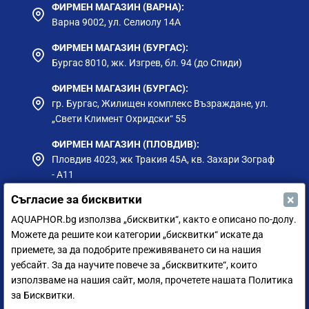
ФИРМЕН МАГАЗИН (ВАРНА):
Варна 9002, ул. Селиолу 14А
ФИРМЕН МАГАЗИН (БУРГАС):
Бургас 8010, жк. Изгрев, бл. 94 (до Спиди)
ФИРМЕН МАГАЗИН (БУРГАС):
гр. Бургас, Жилищен комплекс Възраждане, ул.
„Свети Климент Охридски“ 55
ФИРМЕН МАГАЗИН (ПЛОВДИВ):
Пловдив 4023, жк Тракия 45А, кв. Захари Зограф
- А11
×
Съгласие за бисквитки
ФИРМЕН МАГАЗИН (РУСЕ):
гр. Русе, ул. Борисова 73, до Приста Ойл
AQUAPHOR.bg използва „бисквитки“, както е описано по-долу.
Можете да решите кои категории „бисквитки“ искате да
ФИРМЕН МАГАЗИН (СИЛИСТРА):
приемете, за да подобрите преживяването си на нашия
гр. Силистра, ул. Петър Мутафчиев 75
уебсайт. За да научите повече за „бисквитките“, които
използваме на нашия сайт, моля, прочетете нашата Политика
ЦЕНТРАЛЕН СКЛАД (СОФИЯ):
за Бисквитки.
София 1528, ул. Мюнхен 14