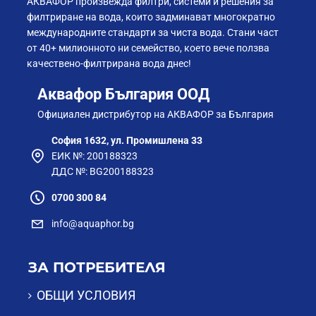
АКВАФОР произвежда филтри, системи и решения за
филтриране на вода, които задминават многократно
международните стандарти за чиста вода. Стани част
от 40+ милионното ни семейство, което вече ползва
качествено-филтрирана вода днес!
Аквафор България ООД
Официален дистрибутор на АКВАФОР за България
София 1632, ул. Промишлена 33
ЕИК №: 200188323
ДДС №: BG200188323
0700 300 84
info@aquaphor.bg
ЗА ПОТРЕБИТЕЛЯ
ОБЩИ УСЛОВИЯ