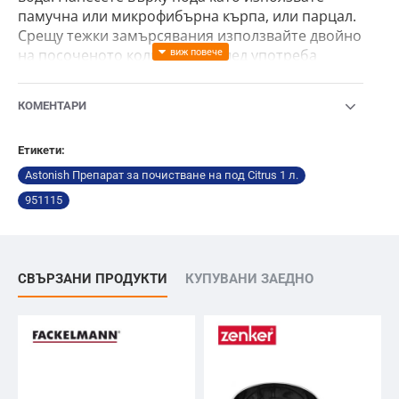
памучна или микрофибърна кърпа, или парцал.
Срещу тежки замърсявания използвайте двойно
на посоченото количество. След употреба
оставете пода да изсъхне напълно.
КОМЕНТАРИ
Етикети:
Astonish Препарат за почистване на под Citrus 1 л.
951115
СВЪРЗАНИ ПРОДУКТИ
КУПУВАНИ ЗАЕДНО