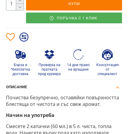
КУПИ
ПОРЪЧКА С 1 КЛИК
Бърза и
Проверка на
14 дни право
Консултация
*безплатна
пратката
на връщане
от
доставка
пред куриера
специалист
ОПИСАНИЕ
Почиства безупречно, оставяйки повърхността
блестяща от чистота и със свеж аромат.
Начин на употреба
Смесете 2 капачки (60 мл.) в 5 л. чиста, топла
вода. Нанесете върху пода като използвате