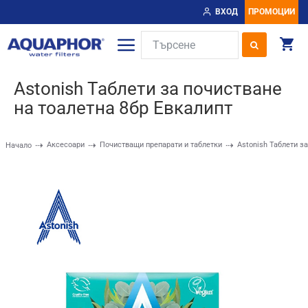
ВХОД
ПРОМОЦИИ
Astonish Таблети за почистване
на тоалетна 8бр Евкалипт
Аксесоари
Почистващи препарати и таблетки
Astonish Таблети з
Начало