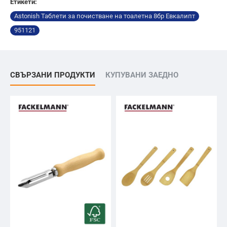
Етикети:
Astonish Таблети за почистване на тоалетна 8бр Евкалипт
951121
СВЪРЗАНИ ПРОДУКТИ
КУПУВАНИ ЗАЕДНО