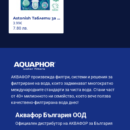
Astonish Таблети за почистване на тоалетна 8бр Евкалипт
3.99€
7.80 лв.
АКВАФОР произвежда филтри, системи и решения за
филтриране на вода, които задминават многократно
международните стандарти за чиста вода. Стани част
от 40+ милионното ни семейство, което вече ползва
качествено-филтрирана вода днес!
Аквафор България ООД
Официален дистрибутор на АКВАФОР за България