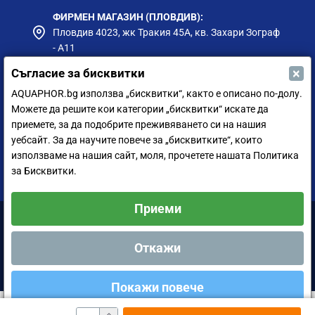
ФИРМЕН МАГАЗИН (ПЛОВДИВ):
Пловдив 4023, жк Тракия 45А, кв. Захари Зограф
- А11
×
Съгласие за бисквитки
ФИРМЕН МАГАЗИН (РУСЕ):
гр. Русе, ул. Борисова 73, до Приста Ойл
AQUAPHOR.bg използва „бисквитки“, както е описано по-долу.
Можете да решите кои категории „бисквитки“ искате да
ФИРМЕН МАГАЗИН (СИЛИСТРА):
приемете, за да подобрите преживяването си на нашия
гр. Силистра, ул. Петър Мутафчиев 75
уебсайт. За да научите повече за „бисквитките“, които
използваме на нашия сайт, моля, прочетете нашата Политика
ЦЕНТРАЛЕН СКЛАД (СОФИЯ):
за Бисквитки.
София 1528, ул. Мюнхен 14
Приеми
Аквафор България ООД © 2011-2024 Всички права запазени.
Откажи
Покажи повече