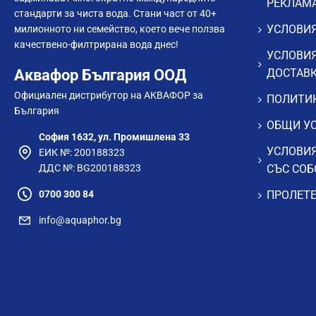
РЕКЛАМ
стандарти за чиста вода. Стани част от 40+
УСЛОВИЯ
милионното ни семейство, което вече ползва
качествено-филтрирана вода днес!
УСЛОВИЯ
Аквафор България ООД
ДОСТАВ
Официален дистрибутор на АКВАФОР за
ПОЛИТИК
България
ОБЩИ УС
София 1632, ул. Промишлена 33
УСЛОВИЯ
ЕИК №: 200188323
ДДС №: BG200188323
СЪС СОБ
0700 300 84
ПРОЛЕТЕ
info@aquaphor.bg