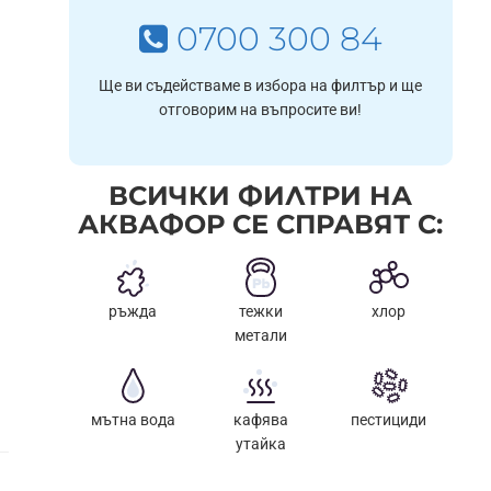
0700 300 84
Ще ви съдействаме в избора на филтър и ще
отговорим на въпросите ви!
ВСИЧКИ ФИЛТРИ НА
АКВАФОР СЕ СПРАВЯТ С:
ръжда
тежки
хлор
метали
мътна вода
кафява
пестициди
утайка