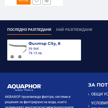
КУПИ
ПОСЛЕДНО РАЗГЛЕДАНИ
НАЙ-РАЗГЛЕЖДАНИ
Филтър City, 8
39.96€
78.15 лв.
ЗА ПО
ОБЩИ У
АКВАФОР произвежда филтри, системи и
решения за филтриране на вода, които
УСЛОВИЯ
задминават многократно международните