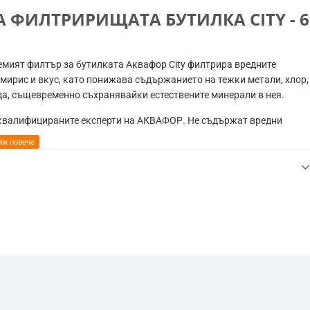
 ФИЛТРИРИЩАТА БУТИЛКА CITY - 6
емият филтър за бутилката Аквафор City филтрира вредните
 мирис и вкус, като понижава съдържанието на тежки метали, хлор,
а, същевременно съхранявайки естествените минерали в нея.
 квалифицираните експерти на АКВАФОР. Не съдържат вредни
одна вода. Капацитетът на сменяемия филтър е 150 литра вода,
те се да филтрирате максимално прозрачна вода.