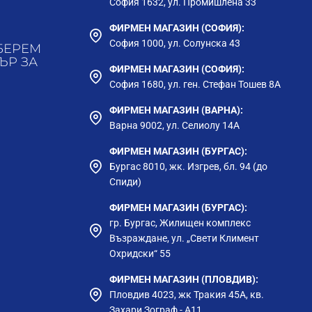
София 1632, ул. Промишлена 33
ФИРМЕН МАГАЗИН (СОФИЯ):
София 1000, ул. Солунска 43
БЕРЕМ
ЪР ЗА
ФИРМЕН МАГАЗИН (СОФИЯ):
София 1680, ул. ген. Стефан Тошев 8А
ФИРМЕН МАГАЗИН (ВАРНА):
Варна 9002, ул. Селиолу 14А
ФИРМЕН МАГАЗИН (БУРГАС):
Бургас 8010, жк. Изгрев, бл. 94 (до
Спиди)
ФИРМЕН МАГАЗИН (БУРГАС):
гр. Бургас, Жилищен комплекс
Възраждане, ул. „Свети Климент
Охридски“ 55
ФИРМЕН МАГАЗИН (ПЛОВДИВ):
Пловдив 4023, жк Тракия 45А, кв.
Захари Зограф - А11