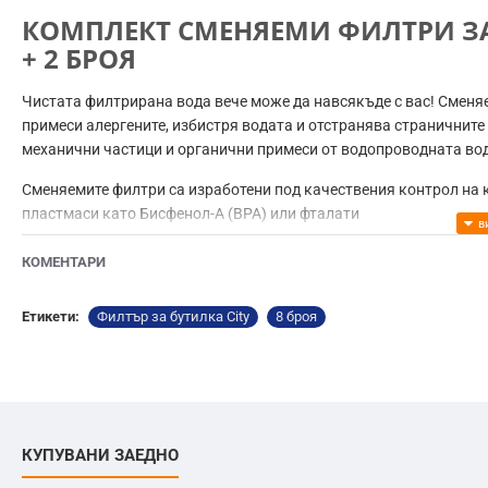
КОМПЛЕКТ СМЕНЯЕМИ ФИЛТРИ ЗА
+ 2 БРОЯ
Чистата филтрирана вода вече може да навсякъде с вас! Сменя
примеси алергените, избистря водата и отстранява страничните
механични частици и органични примеси от водопроводната вод
Сменяемите филтри са изработени под качествения контрол на
пластмаси като Бисфенол-А (BPA) или фталати
ВАЖНО: Филтърът е предназначен за допречистване на водопров
КОМЕНТАРИ
отговаряща на националните стандарти за безопасност. Старай
Етикети:
Филтър за бутилка City
8 броя
КУПУВАНИ ЗАЕДНО