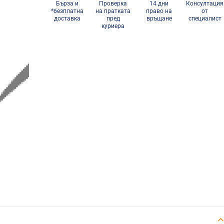
Бърза и
Проверка
14 дни
Консултация
*безплатна
на пратката
право на
от
доставка
пред
връщане
специалист
куриера