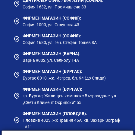
ЦЕНТРАЛЕН ОФИС / МАГАЗИН (СОФИЯ):
разнообразните химични и физични процеси в
София 1632, ул. Промишлена 33
клетките. Водата помага за подхранването на
клетките и извеждането на токсините — защото
ФИРМЕН МАГАЗИН (СОФИЯ):
всеки един от нас е мини-лаборатория.
София 1000, ул. Солунска 43
Колкото по-чиста е водата, толкова по-малко
ФИРМЕН МАГАЗИН (СОФИЯ):
грешки ще се появят в тези едва доловими
София 1680, ул. ген. Стефан Тошев 8А
процеси и толкова по-гладко ще протичат те.
ФИРМЕН МАГАЗИН (ВАРНА):
Варна 9002, ул. Селиолу 14А
ФИРМЕН МАГАЗИН (БУРГАС):
Бургас 8010, жк. Изгрев, бл. 94 (до Спиди)
ФИРМЕН МАГАЗИН (БУРГАС):
гр. Бургас, Жилищен комплекс Възраждане, ул.
„Свети Климент Охридски“ 55
ФИРМЕН МАГАЗИН (ПЛОВДИВ):
Пловдив 4023, жк Тракия 45А, кв. Захари Зограф
- А11