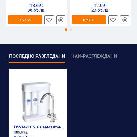
18.69€
12.09€
36.55 лв.
23.65 лв.
КУПИ
КУПИ
C125
ПОСЛЕДНО РАЗГЛЕДАНИ
НАЙ-РАЗГЛЕЖДАНИ
C126
DWM-101S + Смесител "2 в 1"
489.99€