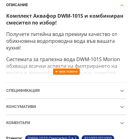
ОПИСАНИЕ
Комплект Аквафор DWM-101S и комбиниран
смесител по избор!
Получете питейна вода премиум качество от
обикновена водопроводна вода във вашата
кухня!
Системата за трапезна вода DWM-101S Morion
обхваща всички аспекти на филтрирането на
водата в домакинствата и напълно замества
първокласната бутилирана вода. Качеството на
постъпващата вода няма значение, защото
СПЕЦИФИКАЦИЯ
мембраната DWM-101S Morion е универсален
щит срещу токсичните вещества, тежките
метали, пестисидите, бактериите и вирусите.
КОНСУМАТИВИ
КОМЕНТАРИ
Съчетание на топла, студена и филтрирана вода в
един смесител
Етикети:
DWM-101S Смесител 2 в 1
321002/321003