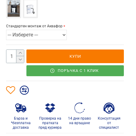
Стандартен монтаж от Аквафор
КУПИ
ПОРЪЧКА С 1 КЛИК
Бърза и
Проверка на
14 дни право
Консултация
*безплатна
пратката
на връщане
от
доставка
пред куриера
специалист