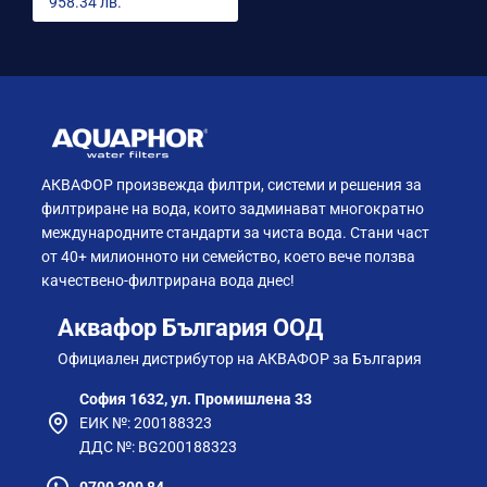
AQUAPHOR Morion - извор на чиста
958.34 лв.
вода в кухнята!
Дайте заряд на деня си с чаша чиста и
вкусна вода, директно от крана!
АКВАФОР произвежда филтри, системи и решения за
филтриране на вода, които задминават многократно
международните стандарти за чиста вода. Стани част
от 40+ милионното ни семейство, което вече ползва
качествено-филтрирана вода днес!
Аквафор България ООД
Официален дистрибутор на АКВАФОР за България
Благодарение на компактната си
София 1632, ул. Промишлена 33
конструкция, DWM-101S Morion не заема
ЕИК №: 200188323
много място в кухнята и има минимални
ДДС №: BG200188323
изисквания за водопроводно налягане.
Икономиите в сравнение със закупуването