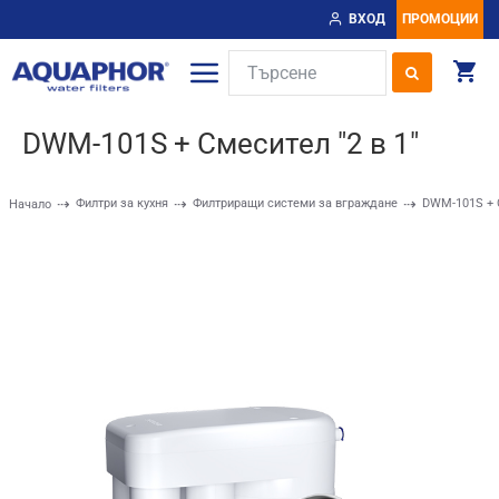
ВХОД
ПРОМОЦИИ
DWM-101S + Смесител "2 в 1"
Филтри за кухня
Филтриращи системи за вграждане
DWM-101S + С
Начало