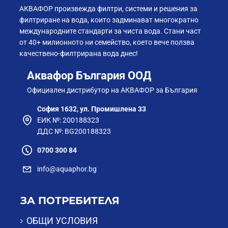
среда, в която се случват разнообразните химични и
АКВАФОР произвежда филтри, системи и решения за
физични процеси в клетките. Водата помага за
филтриране на вода, които задминават многократно
подхранването на клетките и извеждането на
международните стандарти за чиста вода. Стани част
токсините — защото всеки един от нас е мини-
от 40+ милионното ни семейство, което вече ползва
лаборатория.
качествено-филтрирана вода днес!
Колкото по-чиста е водата, толкова по-малко грешки
Аквафор България ООД
ще се появят в тези едва доловими процеси и толкова
Официален дистрибутор на АКВАФОР за България
по-гладко ще протичат те.
София 1632, ул. Промишлена 33
ЕИК №: 200188323
ДДС №: BG200188323
0700 300 84
info@aquaphor.bg
ЗА ПОТРЕБИТЕЛЯ
ОБЩИ УСЛОВИЯ