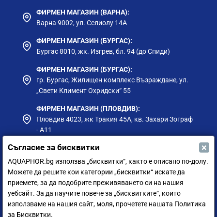
Редките кафени зърна, ексклузивните чайове,
креативните и изтънчени ястия са капризни. Те
ФИРМЕН МАГАЗИН (ВАРНА):
изискват всеки детайл да бъде перфектен. Само
Варна 9002, ул. Селиолу 14А
висококачествено пречистената вода ще позволи да
ФИРМЕН МАГАЗИН (БУРГАС):
се разтвори пълният потенциал на съставките и
Бургас 8010, жк. Изгрев, бл. 94 (до Спиди)
помага на готвача да бъде сигурен в крайния
резултат всеки път.
ФИРМЕН МАГАЗИН (БУРГАС):
гр. Бургас, Жилищен комплекс Възраждане, ул.
„Свети Климент Охридски“ 55
ФИРМЕН МАГАЗИН (ПЛОВДИВ):
Пловдив 4023, жк Тракия 45А, кв. Захари Зограф
- А11
×
Съгласие за бисквитки
ФИРМЕН МАГАЗИН (РУСЕ):
гр. Русе, ул. Борисова 73, до Приста Ойл
AQUAPHOR.bg използва „бисквитки“, както е описано по-долу.
Можете да решите кои категории „бисквитки“ искате да
ФИРМЕН МАГАЗИН (СИЛИСТРА):
приемете, за да подобрите преживяването си на нашия
гр. Силистра, ул. Петър Мутафчиев 75
уебсайт. За да научите повече за „бисквитките“, които
използваме на нашия сайт, моля, прочетете нашата Политика
ЦЕНТРАЛЕН СКЛАД (СОФИЯ):
за Бисквитки.
София 1528, ул. Мюнхен 14