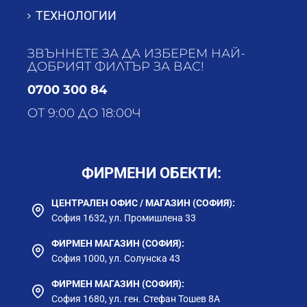
ТЕХНОЛОГИИ
ЗВЪННЕТЕ ЗА ДА ИЗБЕРЕМ НАЙ-
ДОБРИЯТ ФИЛТЪР ЗА ВАС!
0700 300 84
ОТ 9:00 ДО 18:00Ч
ФИРМЕНИ ОБЕКТИ:
ПРОФЕСИОНАЛНИ БАРИСТИ
ЦЕНТРАЛЕН ОФИС / МАГАЗИН (СОФИЯ):
И ГОТВАЧИ, ПОЗНАВАТЕЛИ
София 1632, ул. Промишлена 33
НА ЧАЙОВЕ
ФИРМЕН МАГАЗИН (СОФИЯ):
София 1000, ул. Солунска 43
За тези, които смятат кулинарията за изкуство, всяка
съставка е част от "произведението".
ФИРМЕН МАГАЗИН (СОФИЯ):
София 1680, ул. ген. Стефан Тошев 8А