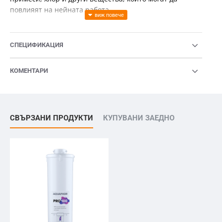
повлияят на нейната работа.
Благодарение на увеличения си капацитет за
задържане на замърсявания, модулът Pro замества
СПЕЦИФИКАЦИЯ
два отделни предварителни филтъра, използвани при
предишни поколения системи от серия Osmo.
КОМЕНТАРИ
Предварителната филтрация намалява механични
частици като ръжда, пясък и утайки, както и хлор и
някои органични съединения, които могат да влияят
върху вкуса, мириса и качеството на водата.
СВЪРЗАНИ ПРОДУКТИ
КУПУВАНИ ЗАЕДНО
Навременната подмяна на модула спомага за
стабилната работа на системата и за по-добра защита
на мембраната.
Предимства
комбинира два етапа на предварителна
филтрация в един модул;
намалява механични примеси, хлор и някои
органични съединения;