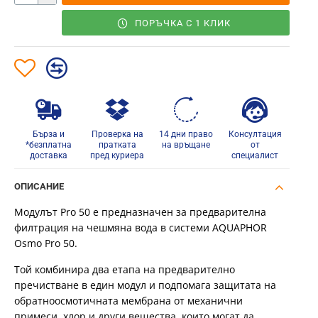
ПОРЪЧКА С 1 КЛИК
Бърза и
Проверка на
14 дни право
Консултация
*безплатна
пратката
на връщане
от
доставка
пред куриера
специалист
ОПИСАНИЕ
Модулът Pro 50 е предназначен за предварителна
филтрация на чешмяна вода в системи AQUAPHOR
Osmo Pro 50.
Той комбинира два етапа на предварително
пречистване в един модул и подпомага защитата на
обратноосмотичната мембрана от механични
примеси, хлор и други вещества, които могат да