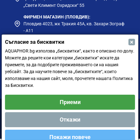
„Свети Климент Охридски“ 55
ФИРМЕН МАГАЗИН (ПЛОВДИВ):
Пловдив 4023, жк Тракия 45А, кв. Захари Зограф
- А11
×
Съгласие за бисквитки
ФИРМЕН МАГАЗИН (РУСЕ):
гр. Русе, ул. Борисова 73, до Приста Ойл
AQUAPHOR.bg използва „бисквитки“, както е описано по-долу.
Можете да решите кои категории „бисквитки“ искате да
ФИРМЕН МАГАЗИН (СИЛИСТРА):
приемете, за да подобрите преживяването си на нашия
гр. Силистра, ул. Петър Мутафчиев 75
уебсайт. За да научите повече за „бисквитките“, които
използваме на нашия сайт, моля, прочетете нашата Политика
ЦЕНТРАЛЕН СКЛАД (СОФИЯ):
за Бисквитки.
София 1528, ул. Мюнхен 14
Приеми
Аквафор България ООД © 2011-2024 Всички права запазени.
Откажи
Покажи повече