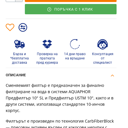
ПОРЪЧКА С 1 КЛИК
Бърза и
Проверка на
14 дни право
Консултация
*безплатна
пратката
на връщане
от
доставка
пред куриера
специалист
ОПИСАНИЕ
Сменяемият филтър е предназначен за финално
филтриране на вода в системи AQUAPHOR
Предфилтър 10" SL и Предфилтър USTM 10", както и в
други системи, използващи стандартен 10-инчов
корпус.
Филтърът е произведен по технология CarbFiberBlock
— пресован активен въглен от кокосови черупки с