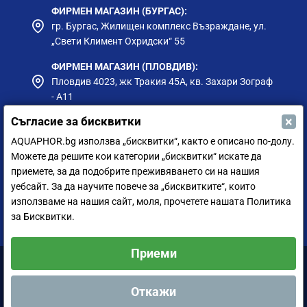
ФИРМЕН МАГАЗИН (БУРГАС):
гр. Бургас, Жилищен комплекс Възраждане, ул.
„Свети Климент Охридски“ 55
ФИРМЕН МАГАЗИН (ПЛОВДИВ):
Пловдив 4023, жк Тракия 45А, кв. Захари Зограф
- А11
×
Съгласие за бисквитки
ФИРМЕН МАГАЗИН (РУСЕ):
гр. Русе, ул. Борисова 73, до Приста Ойл
AQUAPHOR.bg използва „бисквитки“, както е описано по-долу.
Можете да решите кои категории „бисквитки“ искате да
ФИРМЕН МАГАЗИН (СИЛИСТРА):
приемете, за да подобрите преживяването си на нашия
гр. Силистра, ул. Петър Мутафчиев 75
уебсайт. За да научите повече за „бисквитките“, които
използваме на нашия сайт, моля, прочетете нашата Политика
ЦЕНТРАЛЕН СКЛАД (СОФИЯ):
за Бисквитки.
София 1528, ул. Мюнхен 14
Приеми
Аквафор България ООД © 2011-2024 Всички права запазени.
Откажи