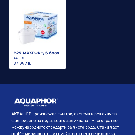
БАКТЕРИИ
B25 MAXFOR+, 6 броя
44.99€
87.99 лв.
АКВАФОР произвежда филтри, системи и решения за
филтриране на вода, които задминават многократно
ФОРМАТА НА ФИЛТЪРА MAXFOR+ Е
международните стандарти за чиста вода. Стани част
УНИВЕРСАЛНА И Е СЪВМЕСТИМА С КАНИ НА
от 40+ милионното ни семейство, което вече ползва