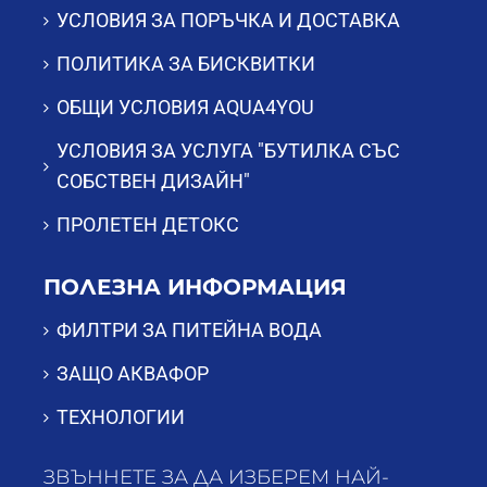
УСЛОВИЯ ЗА ПОРЪЧКА И ДОСТАВКА
ЕТО И РАЗПРЕДЕЛИЕТО ПО РЕГИОНИ:
ПОЛИТИКА ЗА БИСКВИТКИ
ГРУПА 1 (С МНОГО МЕКИ ВОДИ) – СОФИЯ,
БЛАГОЕВГРАД, ГОЦЕ ДЕЛЧЕВ,
ОБЩИ УСЛОВИЯ AQUA4YOU
КЮСТЕНДИЛ, СМОЛЯН, ПЕЩЕРА,
УСЛОВИЯ ЗА УСЛУГА "БУТИЛКА СЪС
ЗЛАТОГРАД, САМОКОВ, БОТЕВГРАД,
КАРЛОВО, КАЛОФЕР, СОПОТ;
СОБСТВЕН ДИЗАЙН"
ГРУПА 2 (С МЕКИ ВОДИ) – МОМЧИЛГРАД,
ПРОЛЕТЕН ДЕТОКС
МАДАН, ВЕЛИКО ТЪРНОВО;
ГРУПА 3 (СЪС СРЕДНО ТВЪРДИ ВОДИ) –
ПОЛЕЗНА ИНФОРМАЦИЯ
АРДИНО, ТРОЯН, ТЕТЕВЕН, ПАЗАРДЖИК;
ГРУПА 4 (С УМЕРЕНО ТВЪРДИ ВОДИ) –
ФИЛТРИ ЗА ПИТЕЙНА ВОДА
СТАРА ЗАГОРА, АСЕНОВГРАД,
ЗАЩО АКВАФОР
СТАМБОЛОЙСКИ, ПЪРВОМАЙ, СВИЩОВ;
ГРУПА 5 (С МНОГО ТВЪРДИ ВОДИ) –
ТЕХНОЛОГИИ
ВАРНА, ПЛЕВЕН, ДОБРИЧ, ПАЗАРДЖИК,
ЛУКОВИТ, РАЗГРАД, МОНТАНА, ЯМБОЛ,
ЗВЪННЕТЕ ЗА ДА ИЗБЕРЕМ НАЙ-