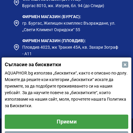
Бургас 8010, жк. Изгрев, бл. 94 (до Спиди)
ФИРМЕН МАГАЗИН (БУРГАС):
гр. Бургас, Жилищен комплекс Възраждане, ул.
„Свети Климент Охридски“ 55
ФИРМЕН МАГАЗИН (ПЛОВДИВ):
Пловдив 4023, жк Тракия 45А, кв. Захари Зограф
- А11
×
Съгласие за бисквитки
ФИРМЕН МАГАЗИН (РУСЕ):
гр. Русе, ул. Борисова 73, до Приста Ойл
AQUAPHOR.bg използва „бисквитки“, както е описано по-долу.
Можете да решите кои категории „бисквитки“ искате да
ФИРМЕН МАГАЗИН (СИЛИСТРА):
приемете, за да подобрите преживяването си на нашия
гр. Силистра, ул. Петър Мутафчиев 75
уебсайт. За да научите повече за „бисквитките“, които
използваме на нашия сайт, моля, прочетете нашата Политика
ЦЕНТРАЛЕН СКЛАД (СОФИЯ):
за Бисквитки.
София 1528, ул. Мюнхен 14
Приеми